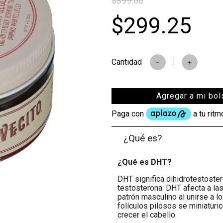
$
399
.
00
s
$
299
.
25
－
＋
Agregar a mi bol
¿Qué es?
¿Qué es DHT?
DHT significa dihidrotestoste
testosterona. DHT afecta a la
patrón masculino al unirse a l
folículos pilosos se miniaturi
crecer el cabello.