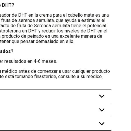
e DHT?
eador de DHT en la crema para el cabello mate es una
 fruta de serenoa serrulata, que ayuda a estimular el
racto de fruta de Serenoa serrulata tiene el potencial
stosterona en DHT y reducir los niveles de DHT en el
n producto de peinado es una excelente manera de
in tener que pensar demasiado en ello.
tados?
ver resultados en 4-6 meses.
médico antes de comenzar a usar cualquier producto
e está tomando finasteride, consulte a su médico
+
+
+