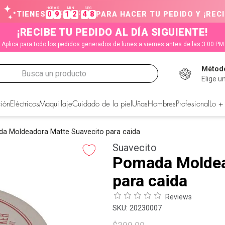
HORAS
MIN
SEG
:
:
TIENES
0
9
1
2
4
8
PARA HACER TU PEDIDO Y ¡RECI
¡RECIBE TU PEDIDO AL DÍA SIGUIENTE!
Aplica para todo los pedidos generados de lunes a viernes antes de las 3:00 PM
Método
Busca un producto
Elige u
CADOS
ión
Eléctricos
Maquillaje
Cuidado de la piel
Uñas
Hombres
Profesional
Lo +
a Moldeadora Matte Suavecito para caida
Suavecito
Pomada Moldea
para caida
Reviews
:
20230007