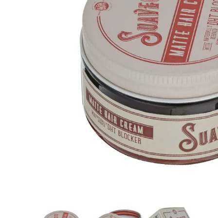
8
.
protectores termico
9
.
tinte
10
.
naked hair