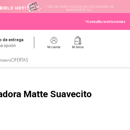
* VÁLIDO PARA CÓDIGOS SELECCIONADOS DE
BIRLO HOY!
MONTERREY N.L
*Consulta restricciones
 de entrega
na opción
Mi cuenta
Mi bolsa
 nuevo
OFERTAS
dora Matte Suavecito