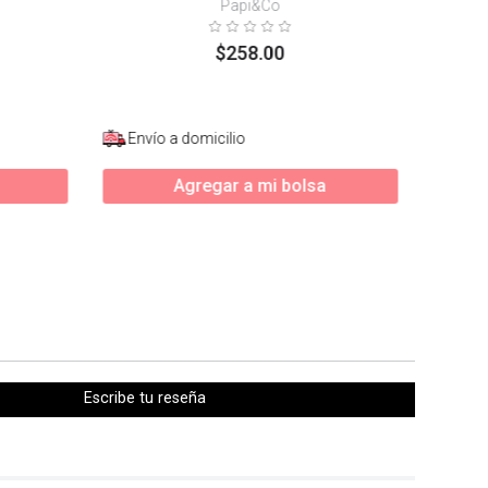
Papi&Co
$
258
.
00
Envío a domicilio
Agregar a mi bolsa
Escribe tu reseña