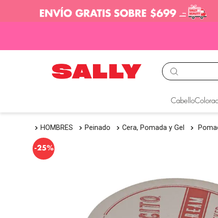
TÉRMINOS MÁS BUS
Cabello
Colorac
1
.
babyliss
HOMBRES
Peinado
Cera, Pomada y Gel
Pomad
2
.
igora
3
.
cepillos
-
25%
4
.
ion
5
.
olaplex
6
.
manic panic
7
.
tocobo