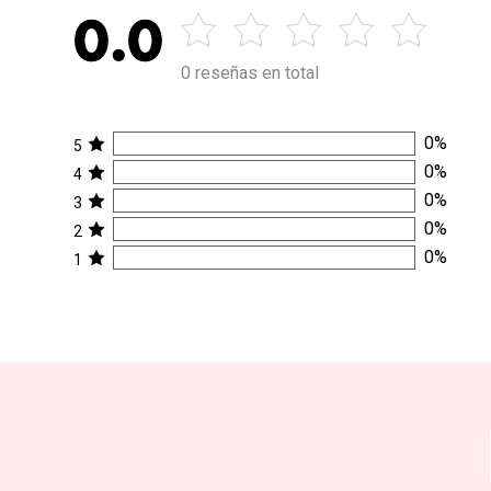
0.0
0 reseñas en total
0
%
5
0
%
4
0
%
3
0
%
2
0
%
1