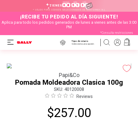
HORAS
MIN
SEG
:
:
0
8
5
1
2
9
TIENES
* VÁLIDO PARA CÓDIGOS SELECCIONADOS DE MONTERREY N.L
¡RECIBE TU PEDIDO AL DÍA SIGUIENTE!
Aplica para todo los pedidos generados de lunes a vienes antes de las 3:00
PM
*Consulta restricciones
Tipo de envío
Selecciona una opción
Papi&Co
Pomada Moldeadora Clasica 100g
:
40120008
Reviews
$
257
.
00