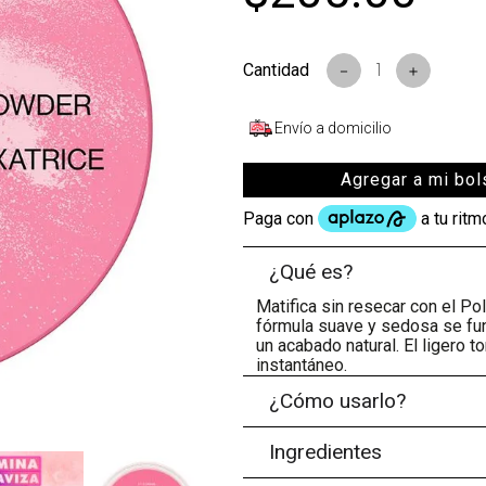
s
－
＋
Envío a domicilio
Agregar a mi bol
¿Qué es?
Matifica sin resecar con el Po
fórmula suave y sedosa se funde
un acabado natural. El ligero t
instantáneo.
¿Cómo usarlo?
Ingredientes