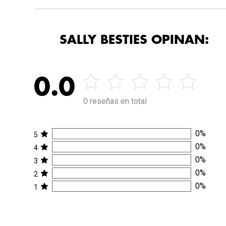
SALLY BESTIES OPINAN:
0.0
0 reseñas en total
0
%
5
0
%
4
0
%
3
0
%
2
0
%
1