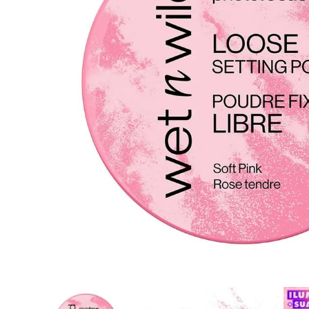
8
.
protectores termico
9
.
tinte
10
.
naked hair