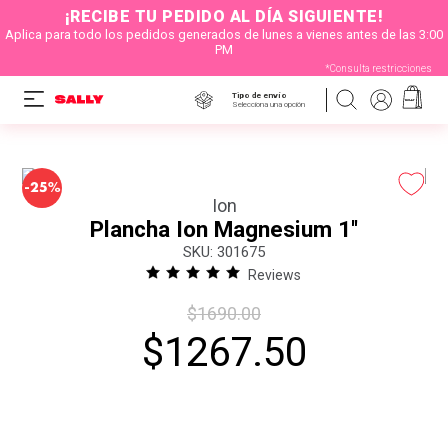
¡RECIBE TU PEDIDO AL DÍA SIGUIENTE!
Aplica para todo los pedidos generados de lunes a vienes antes de las 3:00
PM
*Consulta restricciones
Tipo de envío
Selecciona una opción
-
25%
Ion
Plancha Ion Magnesium 1''
:
301675
Reviews
$
1690
.
00
$
1267
.
50