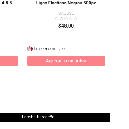
ut 8.5
Ligas Elasticas Negras 500pz
BAUSSE
$
48
.
00
Envío a domicilio
Enví
Agregar a mi bolsa
Escribe tu reseña