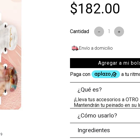
$
182
.
00
s
－
＋
Envío a domicilio
Agregar a mi bol
¿Qué es?
¡Lleva tus accesorios a OTRO 
Mantendrán tu peinado en su lu
¿Cómo usarlo?
Ingredientes
99