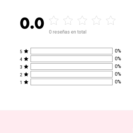
0.0
0 reseñas en total
0
%
5
0
%
4
0
%
3
0
%
2
0
%
1