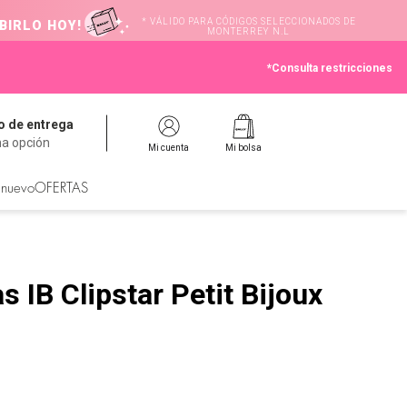
* VÁLIDO PARA CÓDIGOS SELECCIONADOS DE
BIRLO HOY!
MONTERREY N.L
*Consulta restricciones
 de entrega
na opción
Mi cuenta
Mi bolsa
 nuevo
OFERTAS
 IB Clipstar Petit Bijoux