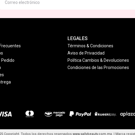
LEGALES
Frecuentes
Términos & Condiciones
os
Aviso de Privacidad
u Pedido
Política Cambios & Devoluciones
n
Condiciones de las Promociones
es
ntrega
25 Copyright. Todos los derechos reservados
www.sallybeauty.com.mx
. | Marca regis