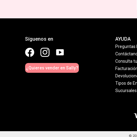
Síguenos en
AYUDA
Preguntas 
Contáctan
Consulta t
¿Quieres vender en Sally?
Facturació
Devolucion
Tipos de E
Sucursales
© 20