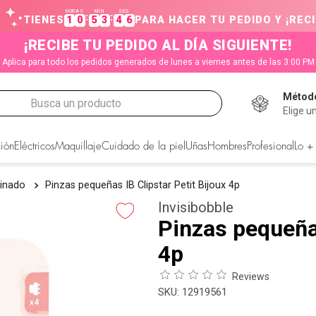
HORAS
MIN
SEG
:
:
TIENES
1
0
5
3
4
5
PARA HACER TU PEDIDO Y ¡RECI
¡RECIBE TU PEDIDO AL DÍA SIGUIENTE!
Aplica para todo los pedidos generados de lunes a viernes antes de las 3:00 PM
Método
Busca un producto
Elige u
CADOS
ión
Eléctricos
Maquillaje
Cuidado de la piel
Uñas
Hombres
Profesional
Lo +
einado
Pinzas pequeñas IB Clipstar Petit Bijoux 4p
Invisibobble
Pinzas pequeñas
4p
Reviews
:
12919561