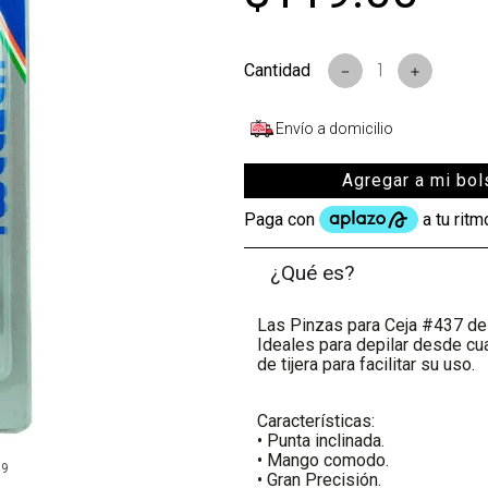
s
－
＋
Envío a domicilio
Agregar a mi bol
¿Qué es?
Las Pinzas para Ceja #437 de 
Ideales para depilar desde c
de tijera para facilitar su uso.
Características:
• Punta inclinada.
• Mango comodo.
99
• Gran Precisión.