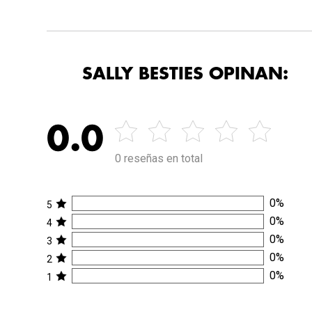
SALLY BESTIES OPINAN:
0.0
0 reseñas en total
0
%
5
0
%
4
0
%
3
0
%
2
0
%
1