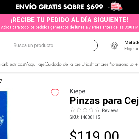
¡RECIBE TU PEDIDO AL DÍA SIGUIENTE!
Aplica para todo los pedidos generados de lunes a viernes antes de las 3:00 PM
Método
Busca un producto
Elige u
CADOS
ión
Eléctricos
Maquillaje
Cuidado de la piel
Uñas
Hombres
Profesional
Lo +
7
Kiepe
Pinzas para Ce
Reviews
:
14630115
$
119
.
00