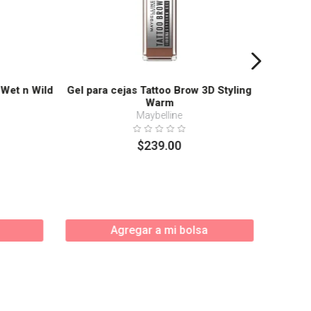
 Wet n Wild
Gel para cejas Tattoo Brow 3D Styling
Warm
Maybelline
$
239
.
00
Agregar a mi bolsa