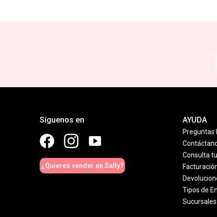
Síguenos en
AYUDA
Preguntas 
Contáctan
Consulta t
¿Quieres vender en Sally?
Facturació
Devolucion
Tipos de E
Sucursales