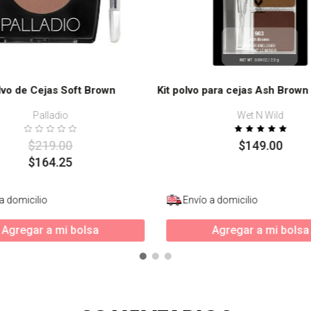
lvo de Cejas Soft Brown
Kit polvo para cejas Ash Brown
Palladio
Wet N Wild
$
219
.
00
$
149
.
00
$
164
.
25
a domicilio
Envío a domicilio
Agregar a mi bolsa
Agregar a mi bolsa