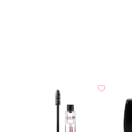
-
25%