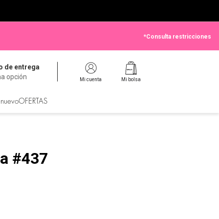
*Consulta restricciones
 de entrega
na opción
Mi cuenta
Mi bolsa
 nuevo
OFERTAS
ja #437