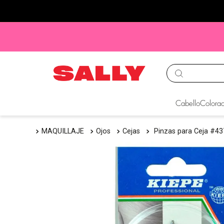
TÉRMINOS MÁS BUS
Cabello
Colorac
1
.
babyliss
MAQUILLAJE
Ojos
Cejas
Pinzas para Ceja #43
2
.
igora
3
.
cepillos
4
.
ion
5
.
olaplex
6
.
manic panic
7
.
tinte