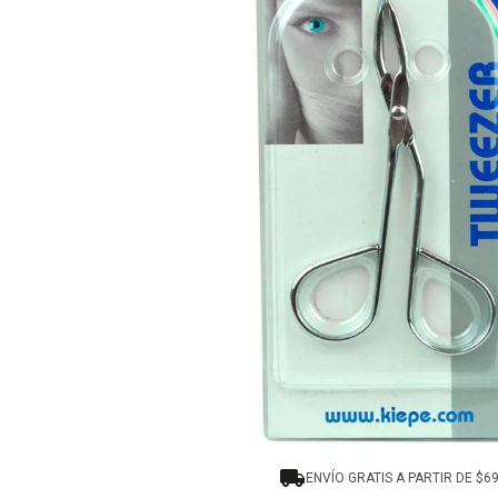
8
.
tocobo
9
.
protectores termico
10
.
centella
ENVÍO GRATIS A PARTIR DE $6