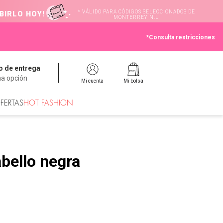
* VÁLIDO PARA CÓDIGOS SELECCIONADOS DE
BIRLO HOY!
MONTERREY N.L
*Consulta restricciones
 de entrega
na opción
Mi cuenta
Mi bolsa
FERTAS
HOT FASHION
abello negra