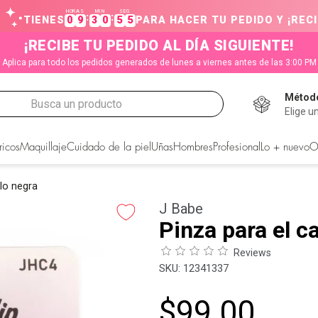
HORAS
MIN
SEG
:
:
TIENES
0
9
3
0
5
5
PARA HACER TU PEDIDO Y ¡RECI
¡RECIBE TU PEDIDO AL DÍA SIGUIENTE!
Aplica para todo los pedidos generados de lunes a viernes antes de las 3:00 PM
Método
Busca un producto
Elige u
CADOS
ricos
Maquillaje
Cuidado de la piel
Uñas
Hombres
Profesional
Lo + nuevo
O
llo negra
J Babe
Pinza para el c
Reviews
:
12341337
$
99
.
00