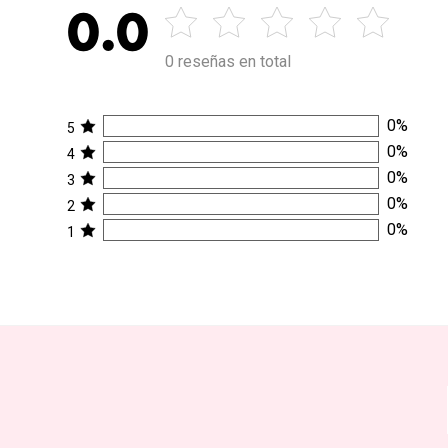
0.0
0 reseñas en total
0
%
5
0
%
4
0
%
3
0
%
2
0
%
1