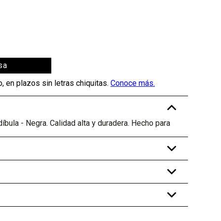
sa
-
íbula - Negra. Calidad alta y duradera. Hecho para
+
+
+