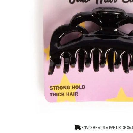
8
.
protectores termico
9
.
tocobo
10
.
centella
ENVÍO GRATIS A PARTIR DE $6