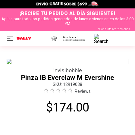
¡RECIBE TU PEDIDO AL DÍA SIGUIENTE!
Aplica para todo los pedidos generados de lunes a vienes antes de las 3:00
PM
*Consulta restricciones
Tipo de envío
Selecciona una opción
Invisibobble
Pinza IB Everclaw M Evershine
:
12919038
Reviews
$
174
.
00