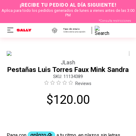
¡RECIBE TU PEDIDO AL DÍA SIGUIENTE!
Aplica para todo los pedidos generados de lunes a vienes antes de las 3:00
PM
*Consulta restricciones
Tipo de envío
Selecciona una opción
JLash
Pestañas Luis Torres Faux Mink Sandra
:
11134389
Reviews
$
120
.
00