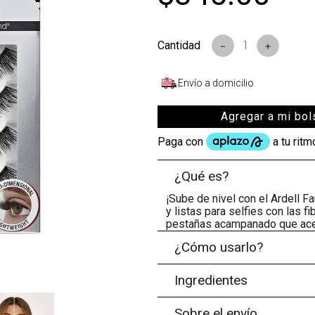
s
－
＋
Envío a domicilio
Agregar a mi bol
¿Qué es?
¡Sube de nivel con el Ardell 
y listas para selfies con las f
pestañas acampanado que acen
¿Cómo usarlo?
Ingredientes
Sobre el envío