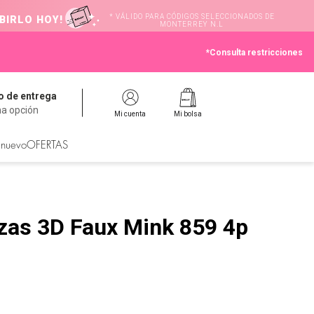
* VÁLIDO PARA CÓDIGOS SELECCIONADOS DE
BIRLO HOY!
MONTERREY N.L
*Consulta restricciones
 de entrega
na opción
Mi cuenta
Mi bolsa
 nuevo
OFERTAS
zas 3D Faux Mink 859 4p