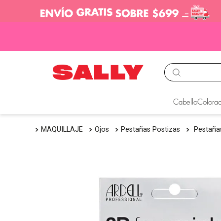
TÉRMINOS MÁS BUS
Cabello
Colorac
1
.
babyliss
MAQUILLAJE
Ojos
Pestañas Postizas
Pestaña
2
.
igora
3
.
cepillos
4
.
ion
5
.
olaplex
6
.
manic panic
7
.
tinte