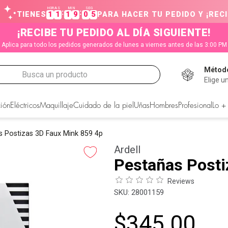
HORAS
MIN
SEG
:
:
TIENES
1
1
1
9
0
5
PARA HACER TU PEDIDO Y ¡RECI
¡RECIBE TU PEDIDO AL DÍA SIGUIENTE!
Aplica para todo los pedidos generados de lunes a viernes antes de las 3:00 PM
Método
Busca un producto
Elige u
CADOS
ión
Eléctricos
Maquillaje
Cuidado de la piel
Uñas
Hombres
Profesional
Lo +
s Postizas 3D Faux Mink 859 4p
Ardell
Pestañas Posti
Reviews
:
28001159
$
345
.
00