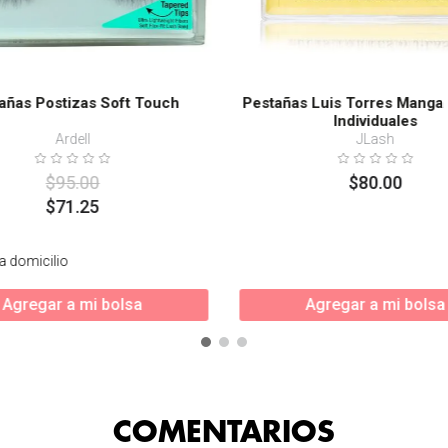
añas Postizas Soft Touch
Pestañas Luis Torres Manga 
Individuales
Ardell
JLash
$
95
.
00
$
80
.
00
$
71
.
25
a domicilio
Agregar a mi bolsa
Agregar a mi bolsa
COMENTARIOS