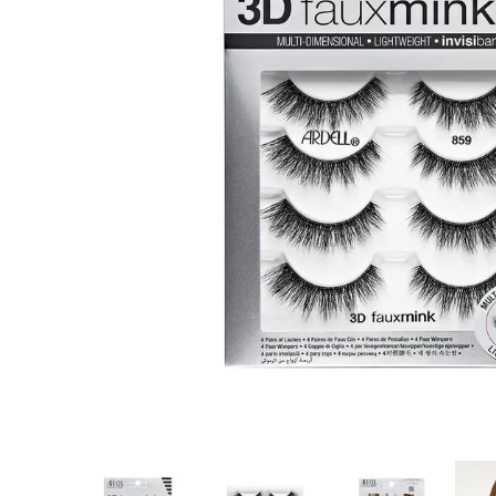
8
.
tocobo
9
.
protectores termico
10
.
centella