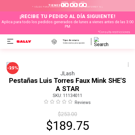
HORAS
MIN
SEG
:
:
1
0
0
5
2
8
TIENES
* VÁLIDO PARA CÓDIGOS SELECCIONADOS DE MONTERREY N.L
¡RECIBE TU PEDIDO AL DÍA SIGUIENTE!
Aplica para todo los pedidos generados de lunes a vienes antes de las 3:00
PM
*Consulta restricciones
Tipo de envío
Selecciona una opción
-
25%
JLash
Pestañas Luis Torres Faux Mink SHE'S
A STAR
:
11134011
Reviews
$
253
.
00
$
189
.
75