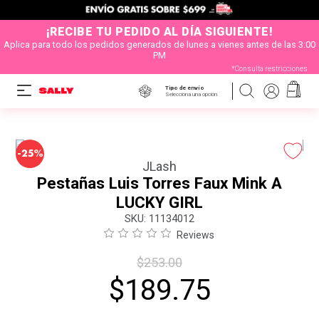
¡RECIBE TU PEDIDO AL DÍA SIGUIENTE!
Aplica para todo los pedidos generados de lunes a vienes antes de las 3:00
PM
*Consulta restricciones
Tipo de envío
Selecciona una opción
-
25%
JLash
Pestañas Luis Torres Faux Mink A
LUCKY GIRL
:
11134012
Reviews
$
253
.
00
$
189
.
75