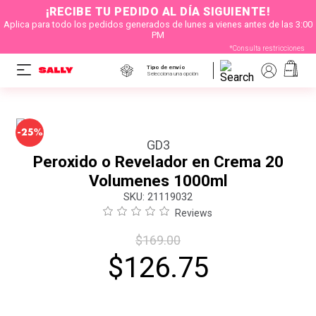
¡RECIBE TU PEDIDO AL DÍA SIGUIENTE!
Aplica para todo los pedidos generados de lunes a vienes antes de las 3:00
PM
*Consulta restricciones
Tipo de envío
Selecciona una opción
-
25%
GD3
Peroxido o Revelador en Crema 20
Volumenes 1000ml
:
21119032
Reviews
$
169
.
00
$
126
.
75