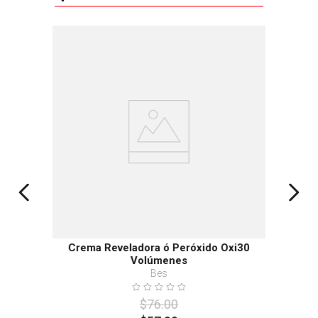
-
25%
Crema Reveladora ó Peróxido Oxi30
Volúmenes
Bes
$
76
.
00