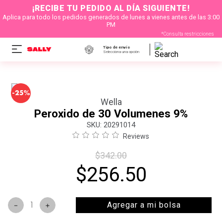
¡RECIBE TU PEDIDO AL DÍA SIGUIENTE!
Aplica para todo los pedidos generados de lunes a vienes antes de las 3:00
PM
*Consulta restricciones
Tipo de envío
Selecciona una opción
-
25%
Wella
Peroxido de 30 Volumenes 9%
:
20291014
Reviews
$
342
.
00
$
256
.
50
Agregar a mi bolsa
－
＋