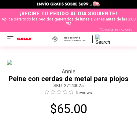
¡RECIBE TU PEDIDO AL DÍA SIGUIENTE!
Aplica para todo los pedidos generados de lunes a vienes antes de las 3:00
PM
*Consulta restricciones
Tipo de envío
Selecciona una opción
Annie
Peine con cerdas de metal para piojos
:
27140025
Reviews
$
65
.
00