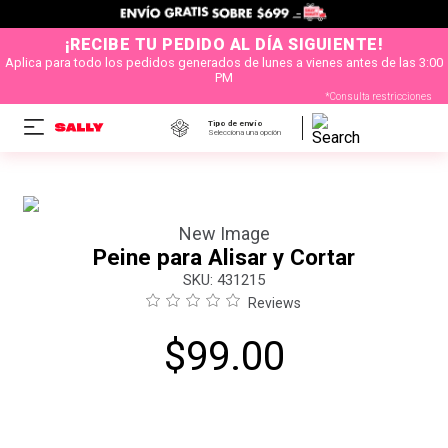
¡RECIBE TU PEDIDO AL DÍA SIGUIENTE!
Aplica para todo los pedidos generados de lunes a vienes antes de las 3:00
PM
*Consulta restricciones
Tipo de envío
Selecciona una opción
New Image
Peine para Alisar y Cortar
:
431215
Reviews
$
99
.
00