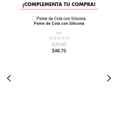
¡COMPLEMENTA TU COMPRA!
-
35%
Peine de Cola con Silicona
Ion
$
75
.
00
$
48
.
75