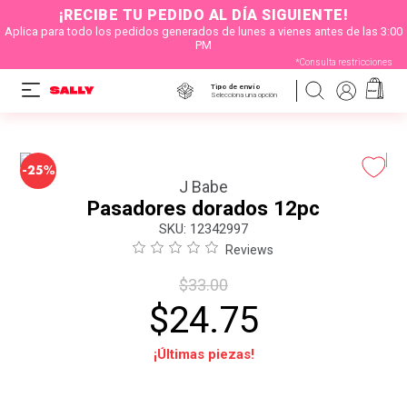
¡RECIBE TU PEDIDO AL DÍA SIGUIENTE!
Aplica para todo los pedidos generados de lunes a vienes antes de las 3:00
PM
*Consulta restricciones
Tipo de envío
Selecciona una opción
-
25%
J Babe
Pasadores dorados 12pc
:
12342997
Reviews
$
33
.
00
$
24
.
75
¡Últimas piezas!