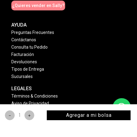
¿Quieres vender en Sally?
AYUDA
Preguntas Frecuentes
Contáctanos
Consulta tu Pedido
Facturación
Devoluciones
Tipos de Entrega
Sucursales
LEGALES
Términos & Condiciones
Aviso de Privacidad
Política Cambios & Devoluciones
Agregar a mi bolsa
－
＋
Condiciones de las Promociones
Dinámica Estrellas Sally