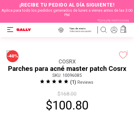
¡RECIBE TU PEDIDO AL DÍA SIGUIENTE!
Aplica para todo los pedidos generados de lunes a vienes antes de las 3:00
PM
*Consulta restricciones
Tipo de envío
Selecciona una opción
-
40%
COSRX
Parches para acné master patch Cosrx
:
10096085
(
1
)
Reviews
$
168
.
00
$
100
.
80