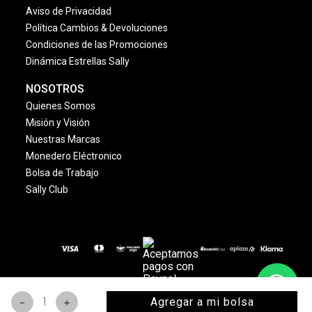
Aviso de Privacidad
Política Cambios & Devoluciones
Condiciones de las Promociones
Dinámica Estrellas Sally
NOSOTROS
Quienes Somos
Misión y Visión
Nuestras Marcas
Monedero Eléctronico
Bolsa de Trabajo
Sally Club
© 2024 Copyright. Todos los derechos reservados
Agregar a mi bolsa
－
＋
www.sallybeauty.com.mx
. | Marca registrada.