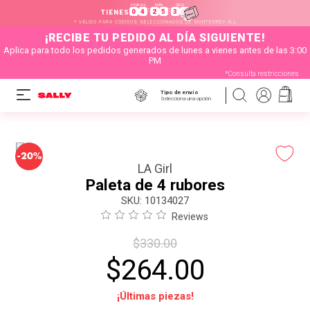
HORAS
MIN
SEG
:
:
0
4
2
5
3
8
TIENES
* VÁLIDO PARA CÓDIGOS SELECCIONADOS DE MONTERREY N.L
¡RECIBE TU PEDIDO AL DÍA SIGUIENTE!
Aplica para todo los pedidos generados de lunes a vienes antes de las 3:00
PM
*Consulta restricciones
Tipo de envío
Selecciona una opción
-
20%
LA Girl
Paleta de 4 rubores
:
10134027
Reviews
$
330
.
00
$
264
.
00
¡Últimas piezas!