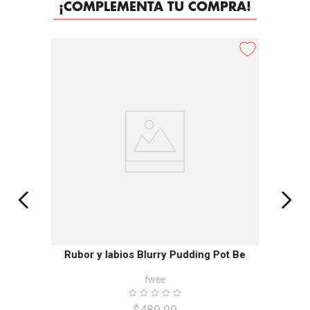
¡COMPLEMENTA TU COMPRA!
-
35%
Rubor y labios Blurry Pudding Pot Be
fwee
$
480
.
00