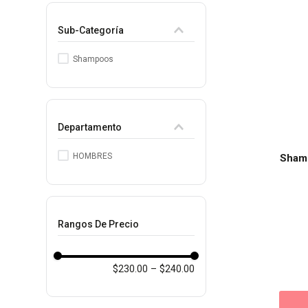
8
.
protectores termico
Sub-Categoría
9
.
tinte
Shampoos
10
.
naked hair
Departamento
HOMBRES
Shamp
Rangos De Precio
$230.00
–
$240.00