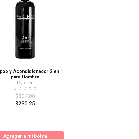
s
oo y Acondicionador 2 en 1
para Hombre
Pacinos
$
307
.
00
$
230
.
25
Agregar a mi bolsa