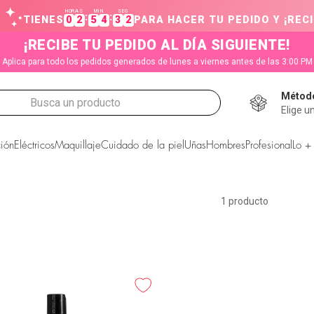
HORAS
MIN
SEG
:
:
TIENES
0
2
5
4
3
2
PARA HACER TU PEDIDO Y ¡RECI
¡RECIBE TU PEDIDO AL DÍA SIGUIENTE!
Aplica para todo los pedidos generados de lunes a viernes antes de las 3:00 PM
Método
Busca un producto
Elige u
CADOS
ión
Eléctricos
Maquillaje
Cuidado de la piel
Uñas
Hombres
Profesional
Lo +
1
producto