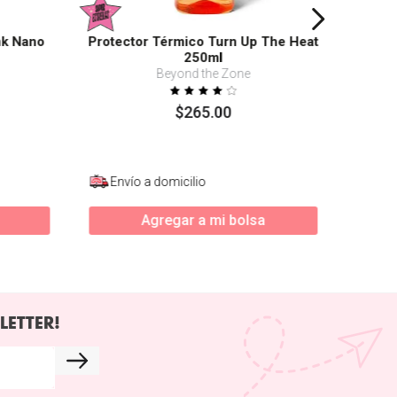
nk Nano
Protector Térmico Turn Up The Heat
250ml
Beyond the Zone
$
265
.
00
Envío a domicilio
Agregar a mi bolsa
LETTER!