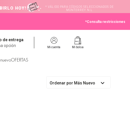
* VÁLIDO PARA CÓDIGOS SELECCIONADOS DE
BIRLO HOY!
MONTERREY N.L
*Consulta restricciones
 de entrega
na opción
Mi cuenta
Mi bolsa
 nuevo
OFERTAS
Ordenar por
Más Nuevo