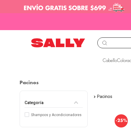
TÉRMINOS MÁS BUS
Cabello
Colorac
1
.
babyliss
2
.
igora
Pacinos
3
.
cepillos
Pacinos
4
.
ion
Categoría
5
.
olaplex
Shampoos y Acondicionadores
6
.
manic panic
-
25%
7
.
tocobo