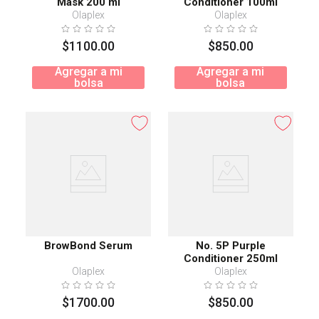
Mask 200 ml
Conditioner 100ml
Olaplex
Olaplex
$
1100
.
00
$
850
.
00
Agregar a mi
Agregar a mi
bolsa
bolsa
BrowBond Serum
No. 5P Purple
Conditioner 250ml
Olaplex
Olaplex
$
1700
.
00
$
850
.
00