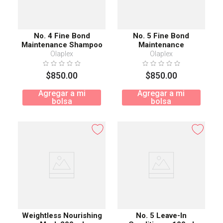
No. 4 Fine Bond
No. 5 Fine Bond
Maintenance Shampoo
Maintenance
250 ml
Conditioner 250 ml
Olaplex
Olaplex
$
850
.
00
$
850
.
00
Agregar a mi
Agregar a mi
bolsa
bolsa
Weightless Nourishing
No. 5 Leave-In