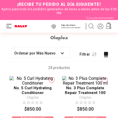
¡RECIBE TU PEDIDO AL DÍA SIGUIENTE!
Aplica para todo los pedidos generados de lunes a vienes antes de las 3:00
PM
*Consulta restricciones
Tipo de envío
Selecciona una opción
Olaplex
Ordenar por
Más Nuevo
Filtrar
24
productos
No. 5 Curl Hydrating
No. 3 Plus Complete
Conditioner
Repair Treatment 100
ml
Olaplex
Olaplex
$
850
.
00
$
850
.
00