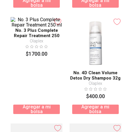
Agregar a mi
Agregar a mi
bolsa
bolsa
No. 3 Plus Complete
Repair Treatment 250
ml
Olaplex
$
1700
.
00
No. 4D Clean Volume
Detox Dry Shampoo 32g
Olaplex
$
400
.
00
Agregar a mi
Agregar a mi
bolsa
bolsa