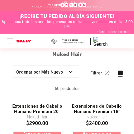
HORAS
MIN
SEG
:
:
0
2
1
0
0
5
TIENES
* VÁLIDO PARA CÓDIGOS SELECCIONADOS DE MONTERREY N.L
¡RECIBE TU PEDIDO AL DÍA SIGUIENTE!
Aplica para todo los pedidos generados de lunes a vienes antes de las 3:00
PM
*Consulta restricciones
Tipo de envío
Selecciona una opción
Naked Hair
Ordenar por
Más Nuevo
Filtrar
60
productos