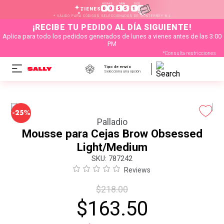
HORAS
MIN
SEG
:
:
0
0
5
5
1
1
TIENES
* VÁLIDO PARA CÓDIGOS SELECCIONADOS DE MONTERREY N.L
¡RECIBE TU PEDIDO AL DÍA SIGUIENTE!
Aplica para todo los pedidos generados de lunes a vienes antes de las 3:00
PM
*Consulta restricciones
Tipo de envío
Selecciona una opción
-
25%
Palladio
Mousse para Cejas Brow Obsessed
Light/Medium
:
787242
Reviews
$
218
.
00
$
163
.
50