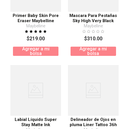
Primer Baby Skin Pore
Mascara Para Pestañas
Eraser Maybelline
Sky High Very Black
Transparente
Maybelline
Maybelline
$
219
.
00
$
310
.
00
Agregar a mi
Agregar a mi
bolsa
bolsa
Labial Líquido Super
Delineador de Ojos en
Stay Matte Ink
pluma Liner Tattoo 36h