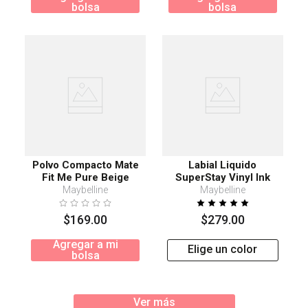
bolsa
bolsa
Polvo Compacto Mate
Labial Liquido
Fit Me Pure Beige
SuperStay Vinyl Ink
Maybelline
Maybelline
Maybelline
$
169
.
00
$
279
.
00
Agregar a mi
Elige un color
bolsa
Ver más