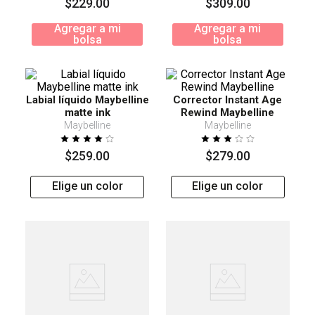
$
229
.
00
$
309
.
00
Agregar a mi
Agregar a mi
bolsa
bolsa
Labial líquido Maybelline
Corrector Instant Age
matte ink
Rewind Maybelline
Maybelline
Maybelline
$
259
.
00
$
279
.
00
Elige un color
Elige un color