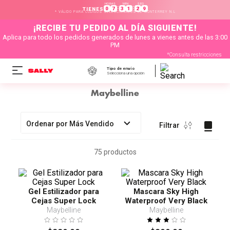
HORAS
MIN
SEG
:
:
0
7
3
1
2
9
TIENES
* VÁLIDO PARA CÓDIGOS SELECCIONADOS DE MONTERREY N.L
¡RECIBE TU PEDIDO AL DÍA SIGUIENTE!
Aplica para todo los pedidos generados de lunes a vienes antes de las 3:00
PM
*Consulta restricciones
Tipo de envío
Selecciona una opción
Maybelline
Ordenar por
Más Vendido
Filtrar
75
productos
Gel Estilizador para
Mascara Sky High
Cejas Super Lock
Waterproof Very Black
Maybelline
Maybelline