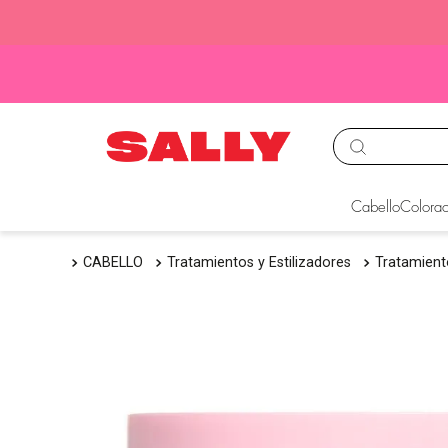
TÉRMINOS MÁS BUS
Cabello
Colorac
1
.
babyliss
CABELLO
Tratamientos y Estilizadores
Tratamien
2
.
igora
3
.
cepillos
4
.
ion
5
.
olaplex
6
.
manic panic
7
.
tinte