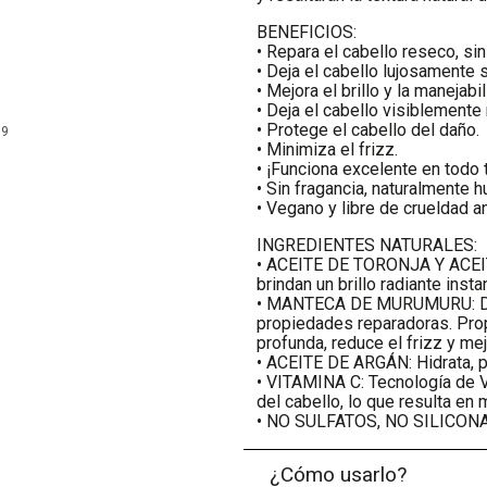
BENEFICIOS:
• Repara el cabello reseco, sin
• Deja el cabello lujosamente 
• Mejora el brillo y la manejabi
• Deja el cabello visiblemente
• Protege el cabello del daño.
99
• Minimiza el frizz.
• ¡Funciona excelente en todo 
• Sin fragancia, naturalmente hu
• Vegano y libre de crueldad a
INGREDIENTES NATURALES:
• ACEITE DE TORONJA Y ACEIT
brindan un brillo radiante insta
• MANTECA DE MURUMURU: De l
propiedades reparadoras. Prop
profunda, reduce el frizz y mej
• ACEITE DE ARGÁN: Hidrata, pr
• VITAMINA C: Tecnología de Vi
del cabello, lo que resulta en 
• NO SULFATOS, NO SILICON
¿Cómo usarlo?