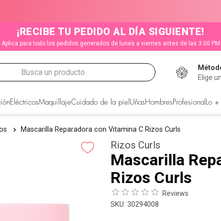
¡RECIBE TU PEDIDO AL DÍA SIGUIENTE!
Aplica para todo los pedidos generados de lunes a viernes antes de las 3:00 PM
Método
Busca un producto
Elige u
CADOS
ión
Eléctricos
Maquillaje
Cuidado de la piel
Uñas
Hombres
Profesional
Lo +
tos
Mascarilla Reparadora con Vitamina C Rizos Curls
Rizos Curls
Mascarilla Rep
Rizos Curls
Reviews
:
30294008