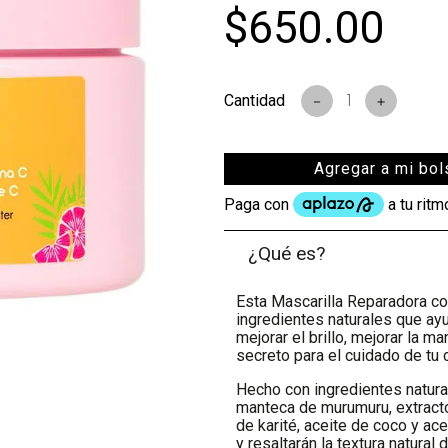
$
650
.
00
s
－
＋
Agregar a mi bol
¿Qué es?
Esta Mascarilla Reparadora co
ingredientes naturales que ayu
mejorar el brillo, mejorar la m
secreto para el cuidado de tu 
Hecho con ingredientes natural
manteca de murumuru, extracto
de karité, aceite de coco y ac
y resaltarán la textura natural 