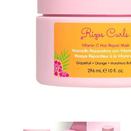
8
.
tocobo
9
.
protectores termico
10
.
centella