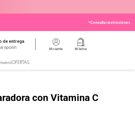
*Consulta restricciones
 de entrega
na opción
Mi cuenta
Mi bolsa
 nuevo
OFERTAS
aradora con Vitamina C