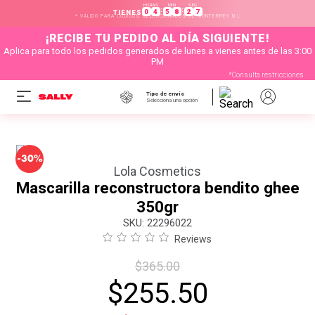
HORAS
MIN
SEG
:
:
0
4
5
8
2
7
TIENES
* VÁLIDO PARA CÓDIGOS SELECCIONADOS DE MONTERREY N.L
¡RECIBE TU PEDIDO AL DÍA SIGUIENTE!
Aplica para todo los pedidos generados de lunes a vienes antes de las 3:00
PM
*Consulta restricciones
Tipo de envío
Selecciona una opción
-
30%
Lola Cosmetics
Mascarilla reconstructora bendito ghee
350gr
:
22296022
Reviews
$
365
.
00
$
255
.
50