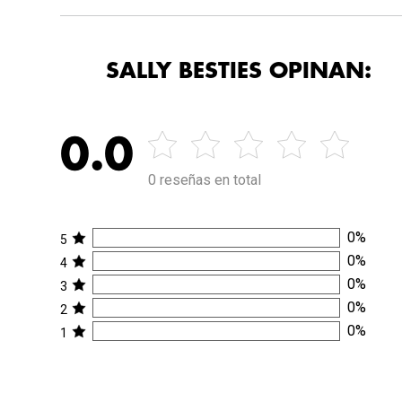
SALLY BESTIES OPINAN:
0.0
0 reseñas en total
0
%
5
0
%
4
0
%
3
0
%
2
0
%
1