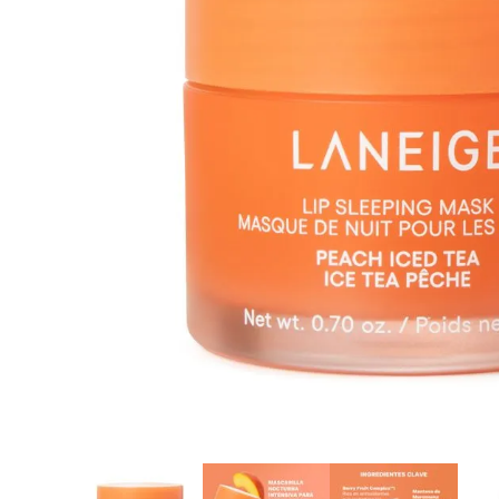
8
.
tocobo
9
.
protectores termico
10
.
centella