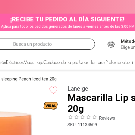
¡RECIBE TU PEDIDO AL DÍA SIGUIENTE!
Aplica para todo los pedidos generados de lunes a viernes antes de las 3:00 PM
Método
Busca un producto
Elige u
CADOS
ión
Eléctricos
Maquillaje
Cuidado de la piel
Uñas
Hombres
Profesional
Lo +
p sleeping Peach Iced tea 20g
Laneige
Mascarilla Lip 
20g
Reviews
:
11134609