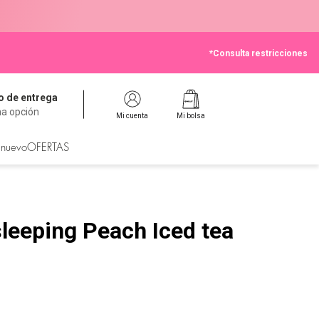
*Consulta restricciones
 de entrega
na opción
Mi cuenta
Mi bolsa
 nuevo
OFERTAS
sleeping Peach Iced tea