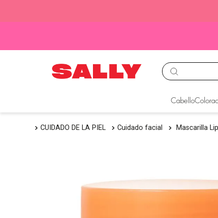
TÉRMINOS MÁS BUS
Cabello
Colorac
1
.
babyliss
CUIDADO DE LA PIEL
Cuidado facial
Mascarilla Li
2
.
igora
3
.
cepillos
4
.
ion
5
.
olaplex
6
.
manic panic
7
.
tinte