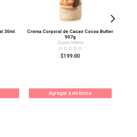
al 30ml
Crema Corporal de Cacao Cocoa Butter
907g
Queen Helene
$
199
.
00
Agregar a mi bolsa