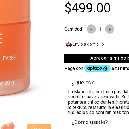
$
499
.
00
s
－
＋
Envío a domicilio
Agregar a mi bol
¿Qué es?
La Mascarilla nocturna para la
sonrisa suave y renovada. Su 
potentes antioxidantes, hidra
la textura, restaurar la elasti
tus labios se sentirán más ters
¿Cómo usarlo?