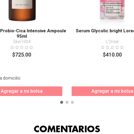
 Probio-Cica Intensive Ampoule
Serum Glycolic bright Lore
95ml
Skin1004
L'Oreal
$
725
.
00
$
410
.
00
a domicilio
Agregar a mi bolsa
Agregar a mi bolsa
COMENTARIOS