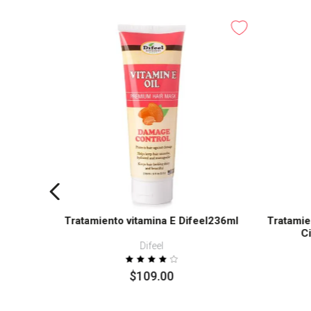
tructora
Tratamiento vitamina E Difeel236ml
Tratamie
C
Difeel
$
109
.
00