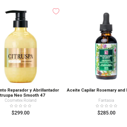
nto Reparador y Abrillantador
Aceite Capilar Rosemary and 
itruspa Neo Smooth 47
Cosmetex Roland
Fantasia
$
299
.
00
$
285
.
00