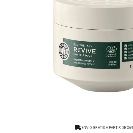
8
.
tocobo
9
.
tinte
10
.
centella
ENVÍO GRATIS A PARTIR DE $6