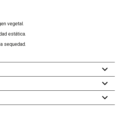
gen vegetal.
dad estática.
la sequedad.
+
+
+