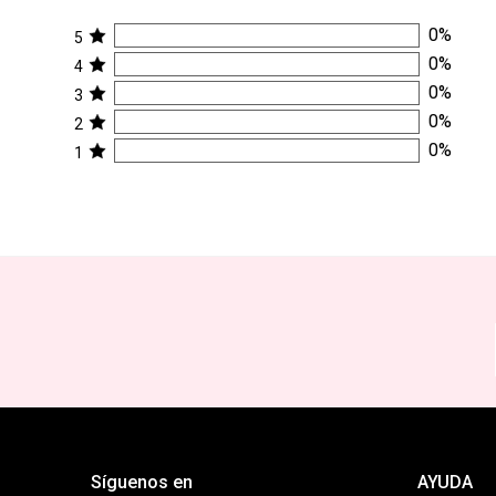
0
%
5
0
%
4
0
%
3
0
%
2
0
%
1
Síguenos en
AYUDA