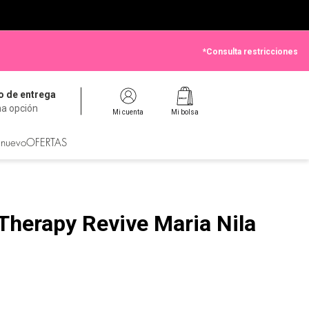
*Consulta restricciones
 de entrega
na opción
Mi cuenta
Mi bolsa
 nuevo
OFERTAS
Therapy Revive Maria Nila