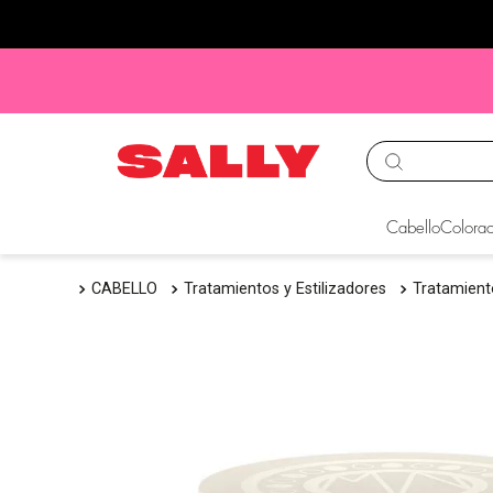
TÉRMINOS MÁS BUS
Cabello
Colorac
1
.
babyliss
CABELLO
Tratamientos y Estilizadores
Tratamien
2
.
igora
3
.
cepillos
4
.
ion
5
.
olaplex
6
.
manic panic
7
.
protectores termico