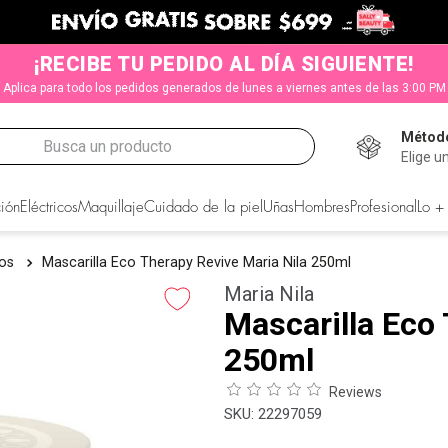
¡RECIBE TU PEDIDO AL DÍA SIGUIENTE!
Aplica para todo los pedidos generados de lunes a viernes antes de las 3:00 PM
Método
Busca un producto
Elige u
CADOS
ión
Eléctricos
Maquillaje
Cuidado de la piel
Uñas
Hombres
Profesional
Lo +
tos
Mascarilla Eco Therapy Revive Maria Nila 250ml
Maria Nila
Mascarilla Eco 
250ml
Reviews
:
22297059
s