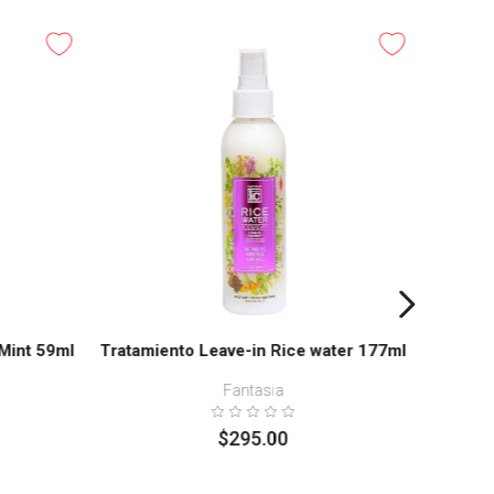
Masca
Mint 59ml
Tratamiento Leave-in Rice water 177ml
Fantasia
$
295
.
00