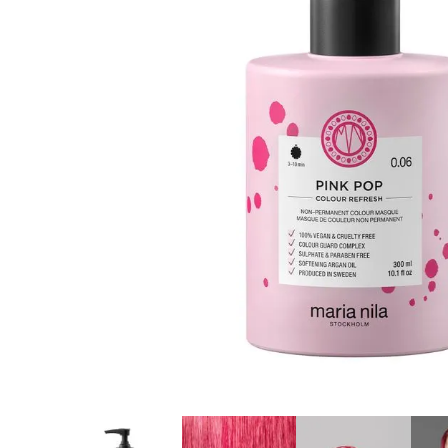
8
.
protectores termico
9
.
tinte
10
.
naked hair