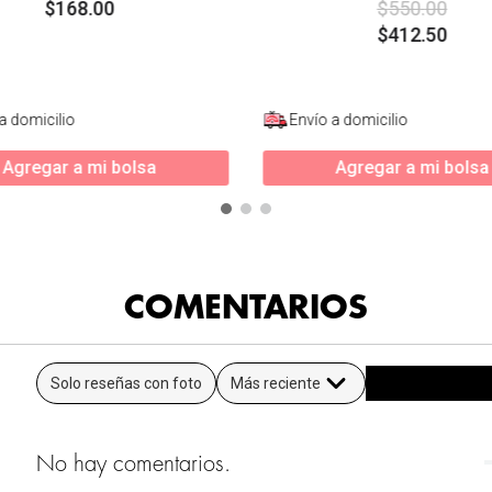
$
168
.
00
$
550
.
00
$
412
.
50
a domicilio
Envío a domicilio
Agregar a mi bolsa
Agregar a mi bolsa
COMENTARIOS
Solo reseñas con foto
Más reciente
No hay comentarios.