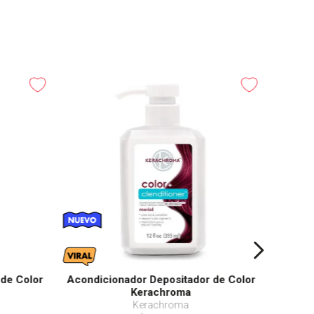
-
25%
Shamp
 de Color
Acondicionador Depositador de Color
Kerachroma
Kerachroma