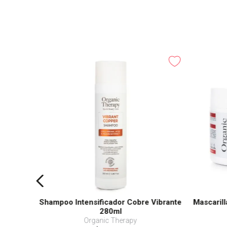
vel Size
Shampoo Intensificador Cobre Vibrante
Mascarill
280ml
Organic Therapy