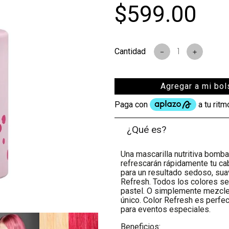
$
599
.
00
s
－
＋
Agregar a mi bol
¿Qué es?
Una mascarilla nutritiva bomb
refrescarán rápidamente tu cab
para un resultado sedoso, suav
Refresh. Todos los colores se
pastel. O simplemente mezcle 
único. Color Refresh es perfec
para eventos especiales.
Beneficios: