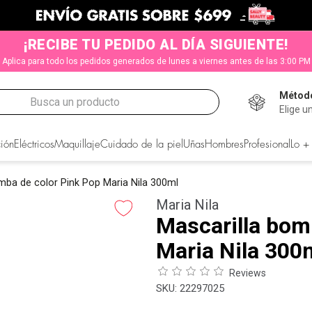
¡RECIBE TU PEDIDO AL DÍA SIGUIENTE!
Aplica para todo los pedidos generados de lunes a viernes antes de las 3:00 PM
Método
Busca un producto
Elige u
CADOS
ión
Eléctricos
Maquillaje
Cuidado de la piel
Uñas
Hombres
Profesional
Lo +
mba de color Pink Pop Maria Nila 300ml
Maria Nila
Mascarilla bom
Maria Nila 300
Reviews
:
22297025