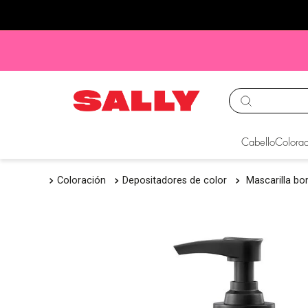
TÉRMINOS MÁS BUS
Cabello
Colorac
1
.
babyliss
Coloración
Depositadores de color
Mascarilla bo
2
.
igora
3
.
cepillos
4
.
ion
5
.
olaplex
6
.
manic panic
7
.
tocobo