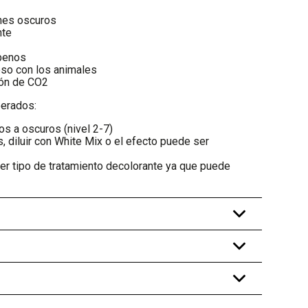
nes oscuros
nte
abenos
so con los animales
ón de CO2
erados:
s a oscuros (nivel 2-7)
, diluir con White Mix o el efecto puede ser
er tipo de tratamiento decolorante ya que puede
+
+
+