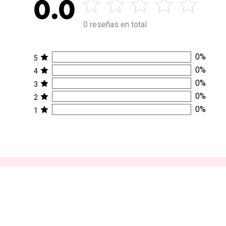
0.0
0 reseñas en total
0
%
5
0
%
4
0
%
3
0
%
2
0
%
1