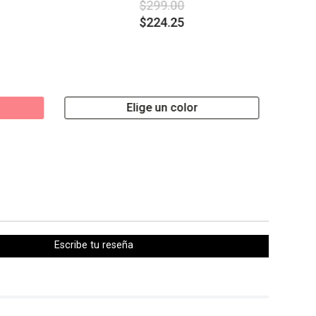
$
299
.
00
$
224
.
25
Envío a domicilio
Enví
Elige un color
Escribe tu reseña