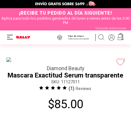
¡RECIBE TU PEDIDO AL DÍA SIGUIENTE!
Aplica para todo los pedidos generados de lunes a vienes antes de las 3:00
PM
*Consulta restricciones
Tipo de envío
Selecciona una opción
Diamond Beauty
Mascara Exactitud Serum transparente
:
11127011
(
1
)
Reviews
$
85
.
00