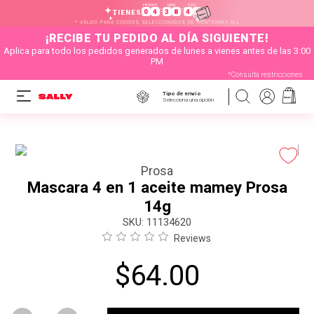
HORAS
MIN
SEG
:
:
0
4
3
8
4
2
TIENES
* VÁLIDO PARA CÓDIGOS SELECCIONADOS DE MONTERREY N.L
¡RECIBE TU PEDIDO AL DÍA SIGUIENTE!
Aplica para todo los pedidos generados de lunes a vienes antes de las 3:00
PM
*Consulta restricciones
Tipo de envío
Selecciona una opción
Prosa
Mascara 4 en 1 aceite mamey Prosa
14g
:
11134620
Reviews
$
64
.
00