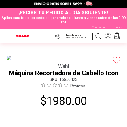
¡RECIBE TU PEDIDO AL DÍA SIGUIENTE!
Aplica para todo los pedidos generados de lunes a vienes antes de las 3:00
PM
*Consulta restricciones
Tipo de envío
Selecciona una opción
Wahl
Máquina Recortadora de Cabello Icon
:
15650423
Reviews
$
1980
.
00