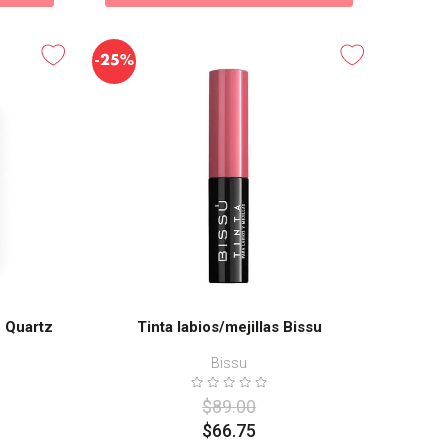
-
25%
e Quartz
Tinta labios/mejillas Bissu
Bissu
$
89
.
00
$
66
.
75