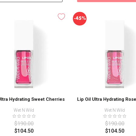
-
45%
 Ultra Hydrating Sweet Cherries
Lip Oil Ultra Hydrating Ros
Wet N Wild
Wet N Wild
$
190
.
00
$
190
.
00
$
104
.
50
$
104
.
50