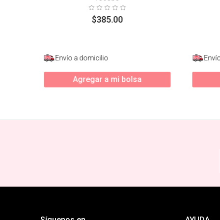
$
385
.
00
Envío a domicilio
Envío
Agregar a mi bolsa
Síguenos en
AYUDA