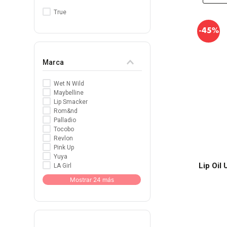
True
-
45%
Marca
Wet N Wild
Maybelline
Lip Smacker
Rom&nd
Palladio
Tocobo
Revlon
Pink Up
Yuya
Lip Oil
LA Girl
Mostrar 24 más