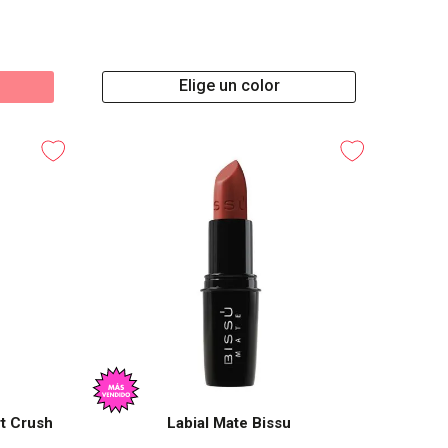
Elige un color
rt Crush
Labial Mate Bissu