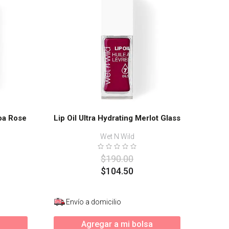
coa Rose
Lip Oil Ultra Hydrating Merlot Glass
Wet N Wild
$
190
.
00
$
104
.
50
Envío a domicilio
Agregar a mi bolsa