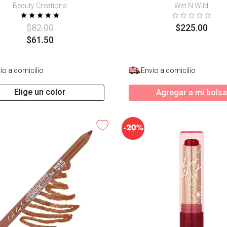
Beauty Creations
Wet N Wild
$
82
.
00
$
225
.
00
$
61
.
50
ío a domicilio
Envío a domicilio
Elige un color
Agregar a mi bolsa
-
20%