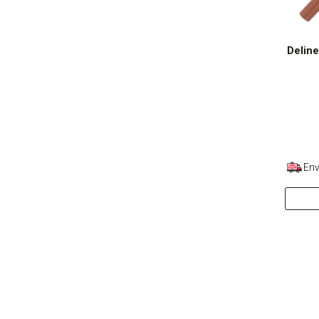
Delin
Env