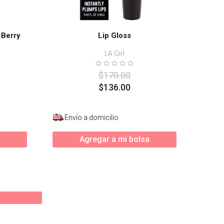
 Berry
Lip Gloss
LA Girl
$
170
.
00
$
136
.
00
Envío a domicilio
Agregar a mi bolsa