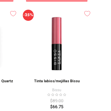
-
25%
e Quartz
Tinta labios/mejillas Bissu
Bissu
$
89
.
00
$
66
.
75