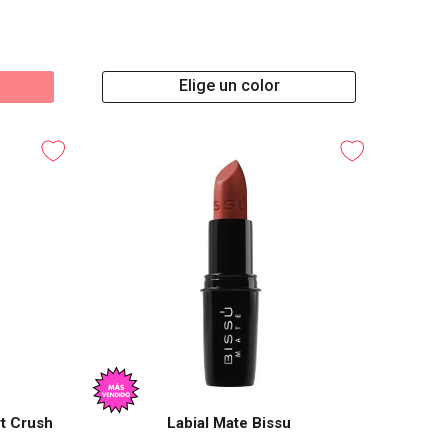
Elige un color
rt Crush
Labial Mate Bissu