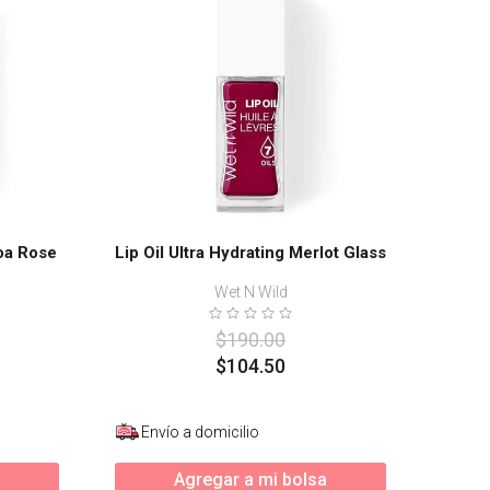
coa Rose
Lip Oil Ultra Hydrating Merlot Glass
Wet N Wild
$
190
.
00
$
104
.
50
Envío a domicilio
Agregar a mi bolsa