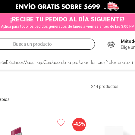
¡RECIBE TU PEDIDO AL DÍA SIGUIENTE!
Aplica para todo los pedidos generados de lunes a viernes antes de las 3:00 PM
Método
Busca un producto
Elige u
CADOS
ión
Eléctricos
Maquillaje
Cuidado de la piel
Uñas
Hombres
Profesional
Lo +
244
productos
Labios
-
45%
s