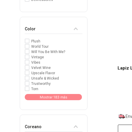
8
.
tocobo
9
.
tinte
Color
10
.
centella
Plush
World Tour
Will You Be With Me?
Vintage
Vibes
Lapiz 
Velvet Wine
Upscale Flavor
Unsafe & Wicked
Trustworthy
Torn
Mostrar 183 más
Env
Coreano