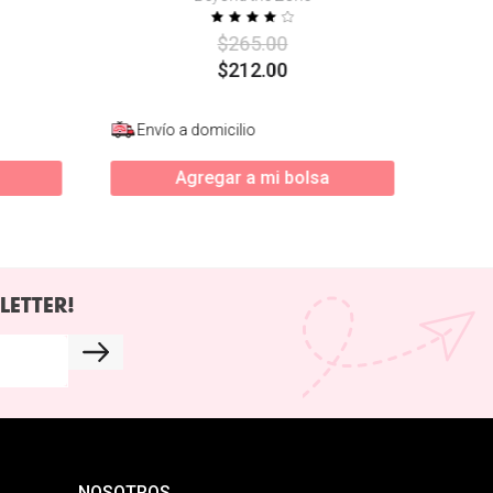
$
265
.
00
$
212
.
00
Envío a domicilio
Agregar a mi bolsa
LETTER!
NOSOTROS