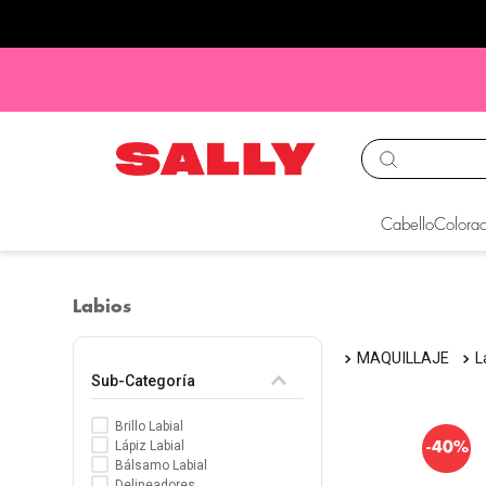
TÉRMINOS MÁS BUS
Cabello
Colorac
1
.
babyliss
2
.
igora
Labios
3
.
cepillos
MAQUILLAJE
4
.
ion
Sub-Categoría
5
.
olaplex
Brillo Labial
6
.
manic panic
-
Lápiz Labial
40%
Bálsamo Labial
7
.
protectores termico
Delineadores