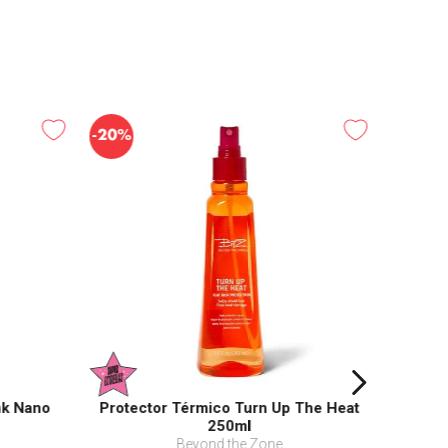
-
20%
nk Nano
Protector Térmico Turn Up The Heat
250ml
Beyond the Zone