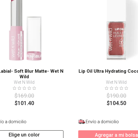
Labial- Soft Blur Matte- Wet N
Lip Oil Ultra Hydrating Co
Wild
Wet N Wild
Wet N Wild
$
169
.
00
$
190
.
00
$
101
.
40
$
104
.
50
ío a domicilio
Envío a domicilio
Elige un color
Agregar a mi bolsa