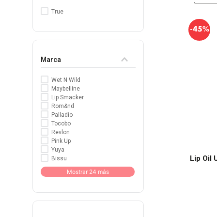
True
-
45%
Marca
Wet N Wild
Maybelline
Lip Smacker
Rom&nd
Palladio
Tocobo
Revlon
Pink Up
Yuya
Lip Oil
Bissu
Mostrar 24 más