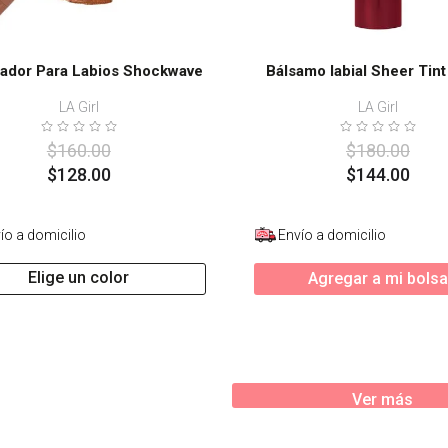
eador Para Labios Shockwave
Bálsamo labial Sheer Tint
LA Girl
LA Girl
$
160
.
00
$
180
.
00
$
128
.
00
$
144
.
00
ío a domicilio
Envío a domicilio
Elige un color
Agregar a mi bolsa
Ver más