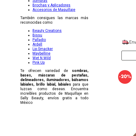
Sombras
Brochas y Aplicadores
Accesorios de Maquillaje
También consigues las marcas más
reconocidas como:
Beauty Creations
Bissu
Palladio
Env
Ardell
Lip Smacker
Maybelline
Wet N Wild
Pink Up
Te ofrecen variedad de
sombras,
bases, máscaras de pestañas,
-
20%
delineadores, iluminadores, bálsamos
labiales, brillo labial, labiales
para que
luzcas como deseas. Encuentra
increíbles productos de Maquillaje en
Sally Beauty, envíos gratis a todo
México