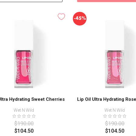
-
45%
 Ultra Hydrating Sweet Cherries
Lip Oil Ultra Hydrating Ros
Wet N Wild
Wet N Wild
$
190
.
00
$
190
.
00
$
104
.
50
$
104
.
50