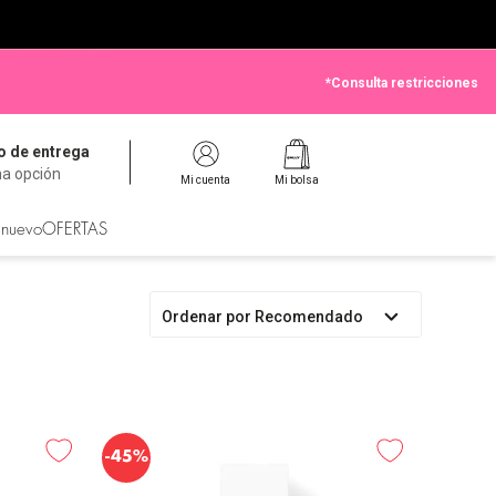
*Consulta restricciones
 de entrega
na opción
Mi cuenta
Mi bolsa
 nuevo
OFERTAS
Ordenar por
Recomendado
-
45%