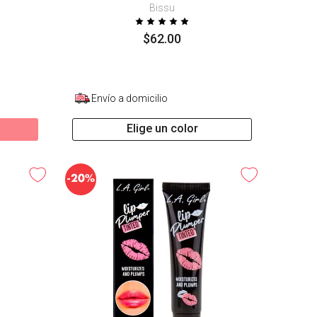
Bissu
$
62
.
00
Envío a domicilio
Elige un color
-
20%