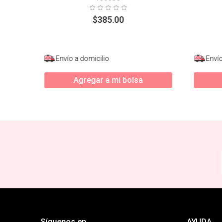
$
385
.
00
Envío a domicilio
Envío
Agregar a mi bolsa
Síguenos en
AYUDA