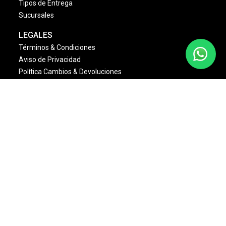
Tipos de Entrega
Sucursales
LEGALES
Términos & Condiciones
Aviso de Privacidad
Política Cambios & Devoluciones
Condiciones de las Promociones
Dinámica Estrellas Sally
NOSOTROS
Quienes Somos
Misión y Visión
Nuestras Marcas
Monedero Eléctronico
Bolsa de Trabajo
Sally Club