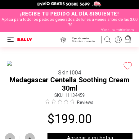
¡RECIBE TU PEDIDO AL DÍA SIGUIENTE!
Aplica para todo los pedidos generados de lunes a vienes antes de las 3:00
PM
*Consulta restricciones
Tipo de envío
Selecciona una opción
Skin1004
Madagascar Centella Soothing Cream
30ml
:
11134459
Reviews
$
199
.
00
Agregar a mi bolsa
－
＋