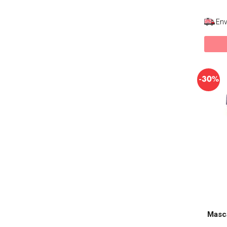
Env
-
30%
Masca