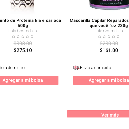
ento de Proteina Ela é carioca
Mascarilla Capilar Reparador
500g
que você fez 230g
Lola Cosmetics
Lola Cosmetics
$
393
.
00
$
230
.
00
$
275
.
10
$
161
.
00
ío a domicilio
Envío a domicilio
Agregar a mi bolsa
Agregar a mi bolsa
Ver más