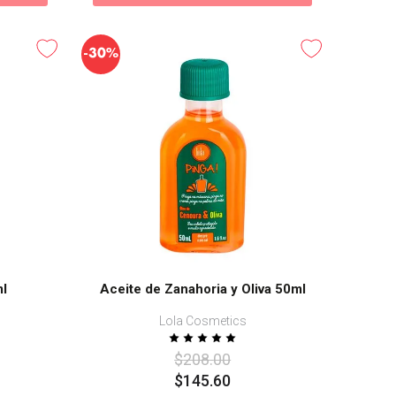
-
30%
ml
Aceite de Zanahoria y Oliva 50ml
Lola Cosmetics
$
208
.
00
$
145
.
60