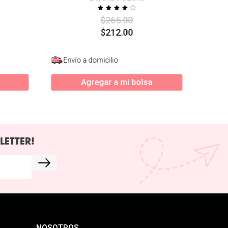
$
265
.
00
$
212
.
00
Envío a domicilio
Agregar a mi bolsa
LETTER!
NOSOTROS