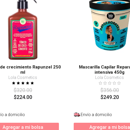
 de crecimiento Rapunzel 250
Mascarilla Capilar Repar
ml
intensiva 450g
Lola Cosmetics
Lola Cosmetics
$
320
.
00
$
356
.
00
$
224
.
00
$
249
.
20
ío a domicilio
Envío a domicilio
Agregar a mi bolsa
Agregar a mi bolsa