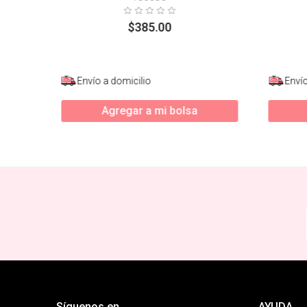
$
385
.
00
Envío a domicilio
Envío
Agregar a mi bolsa
Síguenos en
AYUDA