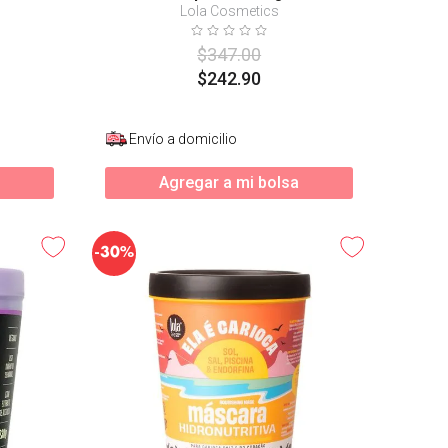
Lola Cosmetics
$
347
.
00
$
242
.
90
Envío a domicilio
Agregar a mi bolsa
-
30%