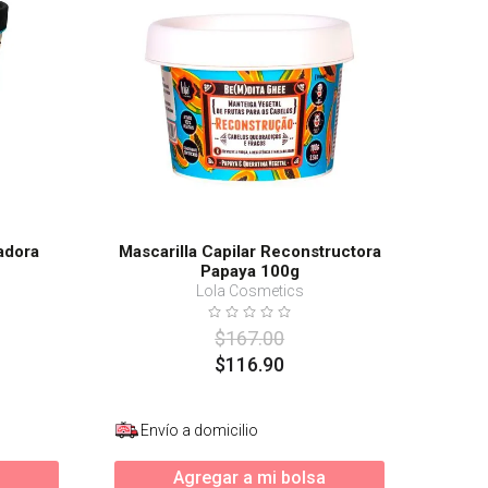
adora
Mascarilla Capilar Reconstructora
Papaya 100g
Lola Cosmetics
$
167
.
00
$
116
.
90
Envío a domicilio
Agregar a mi bolsa