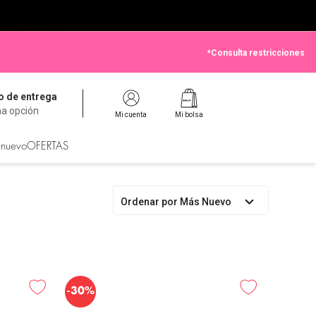
*Consulta restricciones
 de entrega
na opción
Mi cuenta
Mi bolsa
 nuevo
OFERTAS
Ordenar por
Más Nuevo
-
30%