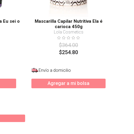
a Eu sei o
Mascarilla Capilar Nutritiva Ela é
carioca 450g
Lola Cosmetics
$
364
.
00
$
254
.
80
Envío a domicilio
Agregar a mi bolsa