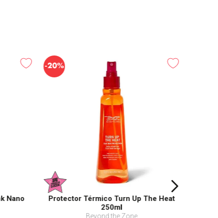
-
20%
nk Nano
Protector Térmico Turn Up The Heat
250ml
Beyond the Zone