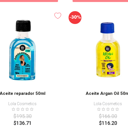
-
30%
Aceite reparador 50ml
Aceite Argan Oil 50
Lola Cosmetics
Lola Cosmetics
$
195
.
30
$
166
.
00
$
136
.
71
$
116
.
20