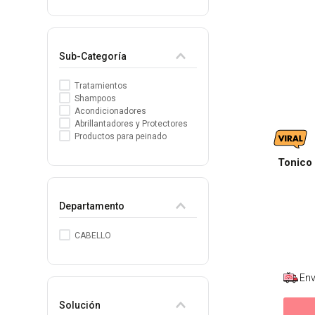
8
.
tocobo
9
.
tinte
Sub-Categoría
10
.
centella
Tratamientos
Shampoos
Acondicionadores
Abrillantadores y Protectores
Productos para peinado
Tonico
Departamento
CABELLO
Env
Solución