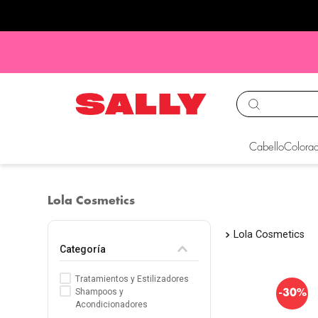
TÉRMINOS MÁS BUS
Cabello
Colorac
1
.
babyliss
2
.
igora
Lola Cosmetics
3
.
cepillos
Lola Cosmetics
4
.
ion
Categoría
5
.
olaplex
Tratamientos y Estilizadores
6
.
manic panic
-
Shampoos y
30%
Acondicionadores
7
.
protectores termico