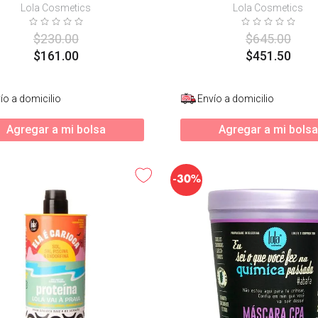
Lola Cosmetics
Lola Cosmetics
$
230
.
00
$
645
.
00
$
161
.
00
$
451
.
50
ío a domicilio
Envío a domicilio
Agregar a mi bolsa
Agregar a mi bolsa
-
30%