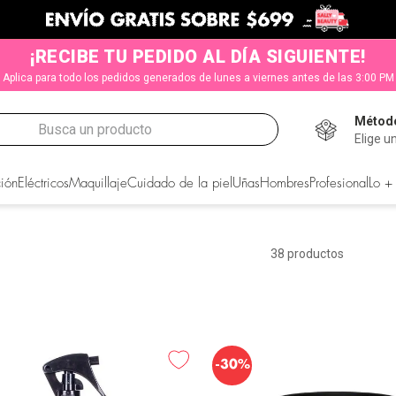
¡RECIBE TU PEDIDO AL DÍA SIGUIENTE!
Aplica para todo los pedidos generados de lunes a viernes antes de las 3:00 PM
Método
Busca un producto
Elige u
CADOS
ión
Eléctricos
Maquillaje
Cuidado de la piel
Uñas
Hombres
Profesional
Lo +
38
productos
-
30%
s