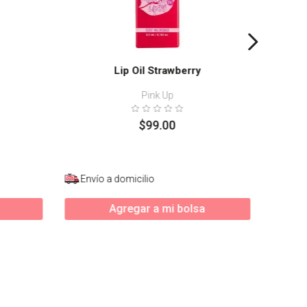
Lip Oil Strawberry
Pink Up
$
99
.
00
Envío a domicilio
Enví
Agregar a mi bolsa