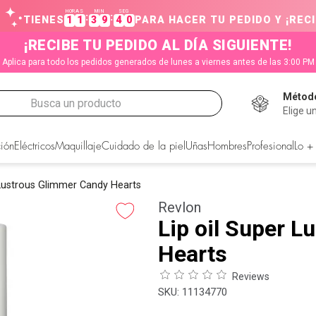
HORAS
MIN
SEG
:
:
TIENES
1
1
3
9
4
0
PARA HACER TU PEDIDO Y ¡RECI
¡RECIBE TU PEDIDO AL DÍA SIGUIENTE!
Aplica para todo los pedidos generados de lunes a viernes antes de las 3:00 PM
Método
Busca un producto
Elige u
CADOS
ión
Eléctricos
Maquillaje
Cuidado de la piel
Uñas
Hombres
Profesional
Lo +
 Lustrous Glimmer Candy Hearts
Revlon
Lip oil Super 
Hearts
Reviews
:
11134770