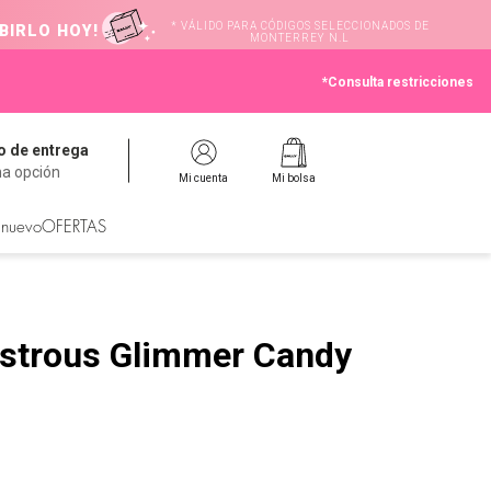
* VÁLIDO PARA CÓDIGOS SELECCIONADOS DE
BIRLO HOY!
MONTERREY N.L
*Consulta restricciones
 de entrega
na opción
Mi cuenta
Mi bolsa
 nuevo
OFERTAS
Lustrous Glimmer Candy