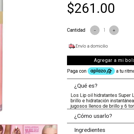
$
261
.
00
s
－
＋
Envío a domicilio
Agregar a mi bol
¿Qué es?
Los Lip oil hidratantes Super 
brillo e hidratación instantán
jugosos llenos de brillo y 6 t
¿Cómo usarlo?
Ingredientes