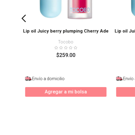
Lip oil Juicy berry plumping Cherry Ade
Lip oil J
Tocobo
$
259
.
00
Envío a domicilio
Envío 
Agregar a mi bolsa