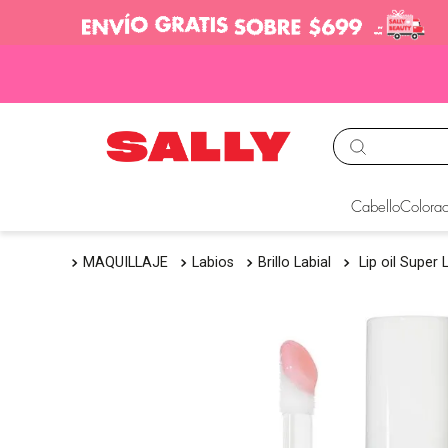
TÉRMINOS MÁS BUS
Cabello
Colorac
1
.
babyliss
MAQUILLAJE
Labios
Brillo Labial
Lip oil Super
2
.
igora
3
.
cepillos
4
.
ion
5
.
olaplex
6
.
manic panic
7
.
tocobo