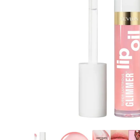
8
.
protectores termico
9
.
tinte
10
.
naked hair