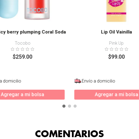
uicy berry plumping Coral Soda
Lip Oil Vainilla
Tocobo
Pink Up
$
259
.
00
$
99
.
00
a domicilio
Envío a domicilio
Agregar a mi bolsa
Agregar a mi bolsa
COMENTARIOS