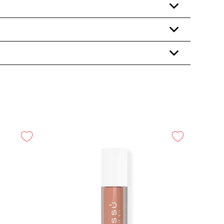
+
+
+