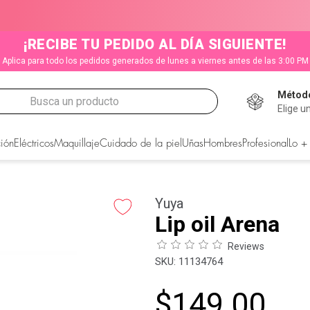
¡RECIBE TU PEDIDO AL DÍA SIGUIENTE!
Aplica para todo los pedidos generados de lunes a viernes antes de las 3:00 PM
Método
Busca un producto
Elige u
CADOS
ión
Eléctricos
Maquillaje
Cuidado de la piel
Uñas
Hombres
Profesional
Lo +
Yuya
Lip oil Arena
Reviews
:
11134764
$
149
.
00