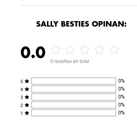
SALLY BESTIES OPINAN:
0.0
0 reseñas en total
0
%
5
0
%
4
0
%
3
0
%
2
0
%
1