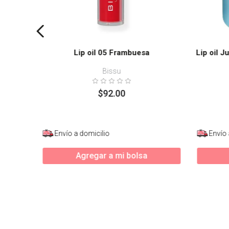
Lip oil 05 Frambuesa
Lip oil J
Bissu
$
92
.
00
Envío a domicilio
Envío 
Agregar a mi bolsa