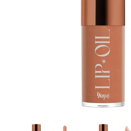
8
.
tocobo
9
.
protectores termico
10
.
centella