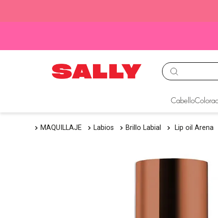
TÉRMINOS MÁS BUS
Cabello
Colorac
1
.
babyliss
MAQUILLAJE
Labios
Brillo Labial
Lip oil Arena
2
.
igora
3
.
cepillos
4
.
ion
5
.
olaplex
6
.
manic panic
7
.
tinte