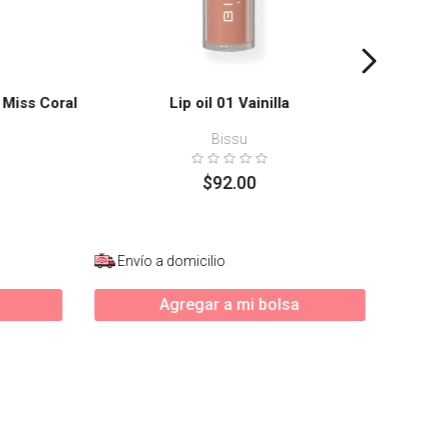
 Miss Coral
Lip oil 01 Vainilla
Bissu
$
92
.
00
Envío a domicilio
Enví
Agregar a mi bolsa