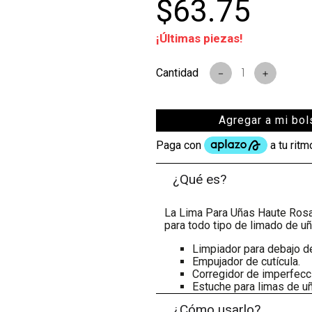
$
63
.
75
¡Últimas piezas!
s
－
＋
Agregar a mi bol
¿Qué es?
La Lima Para Uñas Haute Rosa 
para todo tipo de limado de uñ
Limpiador para debajo de
Empujador de cutícula.
Corregidor de imperfecc
Estuche para limas de u
¿Cómo usarlo?