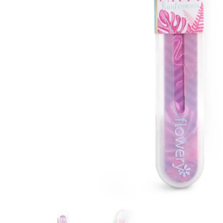
8
.
tocobo
9
.
protectores termico
10
.
centella