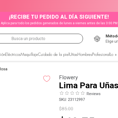
¡RECIBE TU PEDIDO AL DÍA SIGUIENTE!
Aplica para todo los pedidos generados de lunes a viernes antes de las 3:00 PM
Método
Busca un producto
Elige u
CADOS
ión
Eléctricos
Maquillaje
Cuidado de la piel
Uñas
Hombres
Profesional
Lo +
Rosa
Flowery
Lima Para Uña
Reviews
:
23112997
$
85
.
00