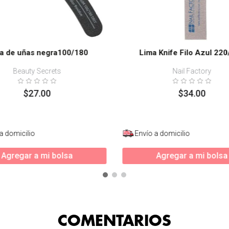
a de uñas negra100/180
Lima Knife Filo Azul 22
Beauty Secrets
Nail Factory
$
27
.
00
$
34
.
00
a domicilio
Envío a domicilio
Agregar a mi bolsa
Agregar a mi bolsa
COMENTARIOS