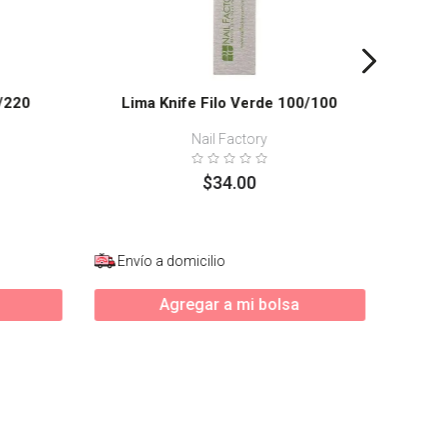
0/220
Lima Knife Filo Verde 100/100
Nail Factory
$
34
.
00
Envío a domicilio
Enví
Agregar a mi bolsa