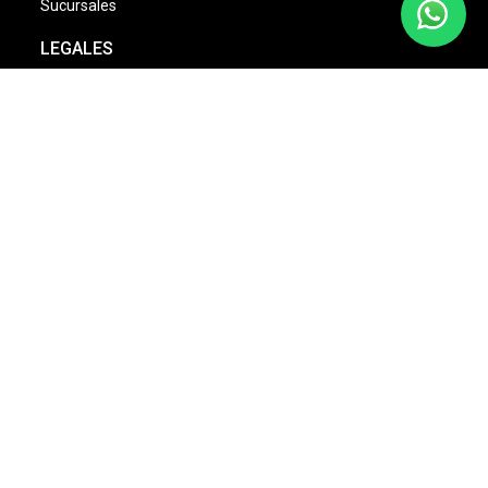
Sucursales
LEGALES
Términos & Condiciones
Aviso de Privacidad
Política Cambios & Devoluciones
Condiciones de las Promociones
Dinámica Estrellas Sally
NOSOTROS
Quienes Somos
Misión y Visión
Nuestras Marcas
Monedero Eléctronico
Bolsa de Trabajo
Sally Club