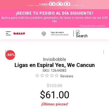
HORAS
MIN
SEG
:
:
0
6
0
7
2
3
TIENES
* VÁLIDO PARA CÓDIGOS SELECCIONADOS DE MONTERREY N.L
¡RECIBE TU PEDIDO AL DÍA SIGUIENTE!
Aplica para todo los pedidos generados de lunes a vienes antes de las 3:00
PM
*Consulta restricciones
Tipo de envío
Selecciona una opción
-
50%
Invisibobble
Ligas en Espiral Yes, We Cancun
:
12644383
Reviews
$
122
.
00
$
61
.
00
¡Últimas piezas!