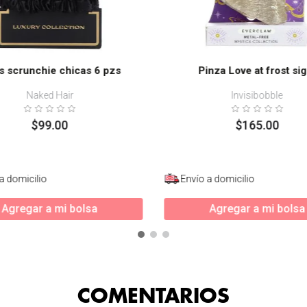
s scrunchie chicas 6 pzs
Pinza Love at frost sig
Naked Hair
Invisibobble
$
99
.
00
$
165
.
00
a domicilio
Envío a domicilio
Agregar a mi bolsa
Agregar a mi bolsa
COMENTARIOS