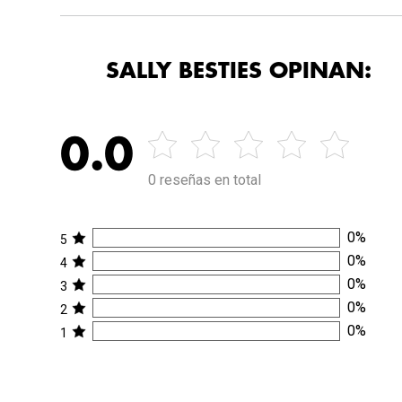
SALLY BESTIES OPINAN:
0.0
0 reseñas en total
0
%
5
0
%
4
0
%
3
0
%
2
0
%
1