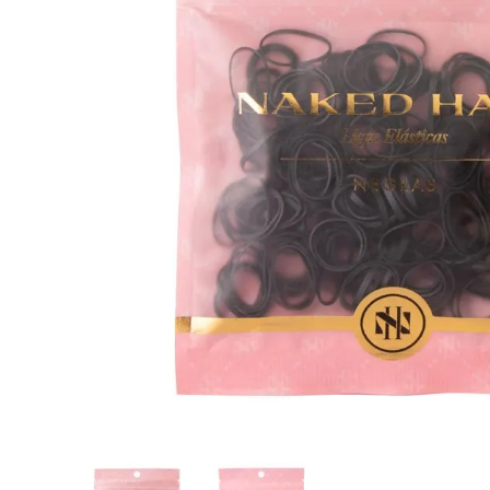
8
.
tocobo
9
.
protectores termico
10
.
centella