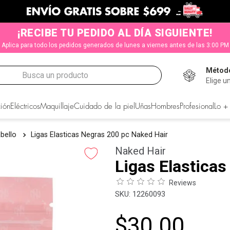
¡RECIBE TU PEDIDO AL DÍA SIGUIENTE!
Aplica para todo los pedidos generados de lunes a viernes antes de las 3:00 PM
Método
Busca un producto
Elige u
CADOS
ión
Eléctricos
Maquillaje
Cuidado de la piel
Uñas
Hombres
Profesional
Lo +
bello
Ligas Elasticas Negras 200 pc Naked Hair
Naked Hair
Ligas Elastica
Reviews
:
12260093
$
30
.
00