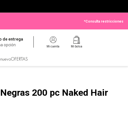
*Consulta restricciones
 de entrega
na opción
Mi cuenta
Mi bolsa
 nuevo
OFERTAS
s Negras 200 pc Naked Hair