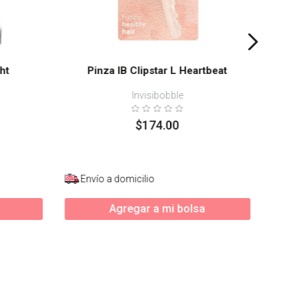
ht
Pinza IB Clipstar L Heartbeat
Invisibobble
$
174
.
00
Envío a domicilio
Enví
Agregar a mi bolsa