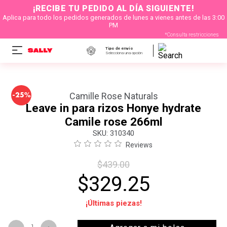
¡RECIBE TU PEDIDO AL DÍA SIGUIENTE!
Aplica para todo los pedidos generados de lunes a vienes antes de las 3:00
PM
*Consulta restricciones
Tipo de envío
Selecciona una opción
-
Camille Rose Naturals
25%
Leave in para rizos Honye hydrate
Camile rose 266ml
:
310340
Reviews
$
439
.
00
$
329
.
25
¡Últimas piezas!