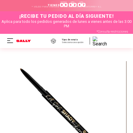
HORAS
MIN
SEG
:
:
0
9
5
2
4
7
TIENES
* VÁLIDO PARA CÓDIGOS SELECCIONADOS DE MONTERREY N.L
¡RECIBE TU PEDIDO AL DÍA SIGUIENTE!
Aplica para todo los pedidos generados de lunes a vienes antes de las 3:00
PM
*Consulta restricciones
Tipo de envío
Selecciona una opción