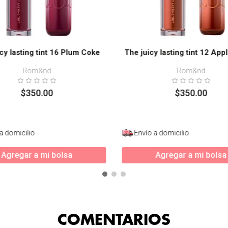
cy lasting tint 16 Plum Coke
The juicy lasting tint 12 Ap
Rom&nd
Rom&nd
$
350
.
00
$
350
.
00
a domicilio
Envío a domicilio
Agregar a mi bolsa
Agregar a mi bolsa
COMENTARIOS