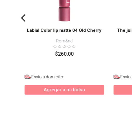
Labial Color lip matte 04 Old Cherry
The jui
Rom&nd
$
260
.
00
Envío a domicilio
Envío 
Agregar a mi bolsa