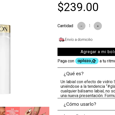
$
239
.
00
s
－
＋
Envío a domicilio
Agregar a mi bol
¿Qué es?
Un labial con efecto de vidri
uniéndose a la tendencia “#gl
cualquier bálsamo labial, no 
una nueva presentación. Formul
¿Cómo usarlo?