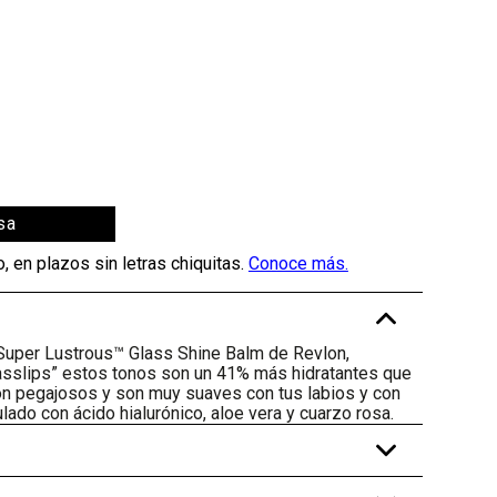
sa
-
o Super Lustrous™ Glass Shine Balm de Revlon,
asslips” estos tonos son un 41% más hidratantes que
son pegajosos y son muy suaves con tus labios y con
ado con ácido hialurónico, aloe vera y cuarzo rosa.
+