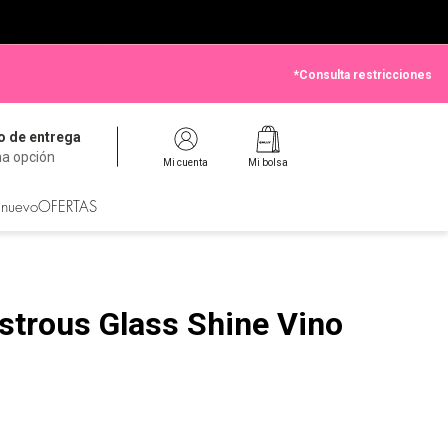
*Consulta restricciones
 de entrega
na opción
Mi cuenta
Mi bolsa
 nuevo
OFERTAS
strous Glass Shine Vino