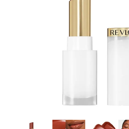
8
.
protectores termico
9
.
tinte
10
.
naked hair