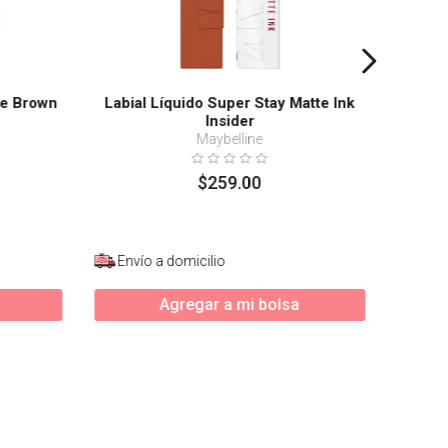
ple Brown
Labial Líquido Super Stay Matte Ink
Insider
Maybelline
$
259
.
00
Envío a domicilio
Enví
Agregar a mi bolsa