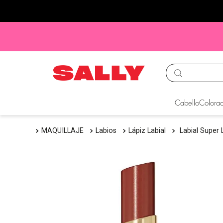
TÉRMINOS MÁS BUS
Cabello
Colorac
1
.
babyliss
MAQUILLAJE
Labios
Lápiz Labial
Labial Super
2
.
igora
3
.
cepillos
4
.
ion
5
.
olaplex
6
.
manic panic
7
.
tocobo