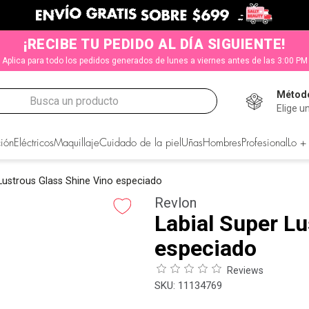
¡RECIBE TU PEDIDO AL DÍA SIGUIENTE!
Aplica para todo los pedidos generados de lunes a viernes antes de las 3:00 PM
Método
Busca un producto
Elige u
CADOS
ión
Eléctricos
Maquillaje
Cuidado de la piel
Uñas
Hombres
Profesional
Lo +
 Lustrous Glass Shine Vino especiado
Revlon
Labial Super Lu
especiado
Reviews
:
11134769