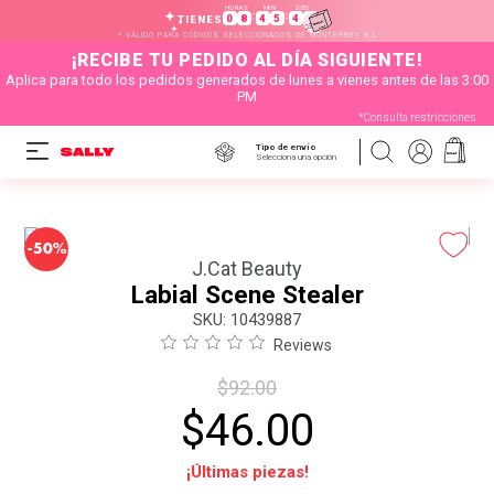
HORAS
MIN
SEG
:
:
0
8
4
5
4
8
TIENES
* VÁLIDO PARA CÓDIGOS SELECCIONADOS DE MONTERREY N.L
¡RECIBE TU PEDIDO AL DÍA SIGUIENTE!
Aplica para todo los pedidos generados de lunes a vienes antes de las 3:00
PM
*Consulta restricciones
Tipo de envío
Selecciona una opción
-
50%
J.Cat Beauty
Labial Scene Stealer
:
10439887
Reviews
$
92
.
00
$
46
.
00
¡Últimas piezas!