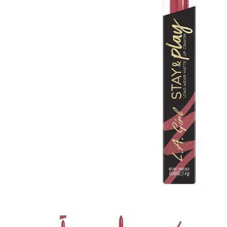
8
.
tocobo
9
.
tinte
10
.
centella