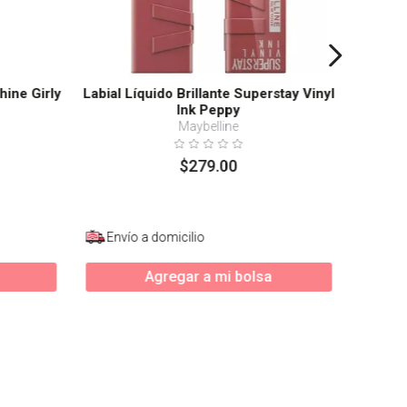
hine Girly
Labial Líquido Brillante Superstay Vinyl
Ink Peppy
Maybelline
$
279
.
00
Envío a domicilio
Agregar a mi bolsa