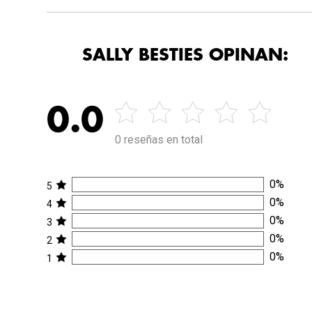
SALLY BESTIES OPINAN:
0.0
0 reseñas en total
0
%
5
0
%
4
0
%
3
0
%
2
0
%
1