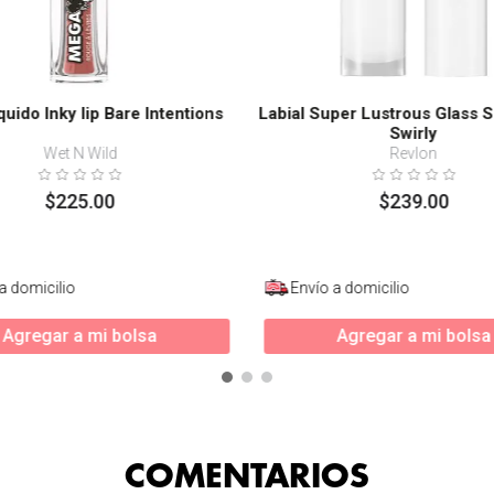
iquido Inky lip Bare Intentions
Labial Super Lustrous Glass S
Swirly
Wet N Wild
Revlon
$
225
.
00
$
239
.
00
a domicilio
Envío a domicilio
Agregar a mi bolsa
Agregar a mi bolsa
COMENTARIOS