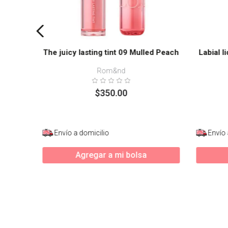
The juicy lasting tint 09 Mulled Peach
Labial l
Rom&nd
$
350
.
00
Envío a domicilio
Envío 
Agregar a mi bolsa