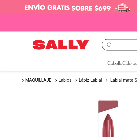
TÉRMINOS MÁS BUS
Cabello
Colorac
1
.
babyliss
MAQUILLAJE
Labios
Lápiz Labial
Labial mate 
2
.
igora
3
.
cepillos
4
.
ion
5
.
olaplex
6
.
manic panic
7
.
protectores termico