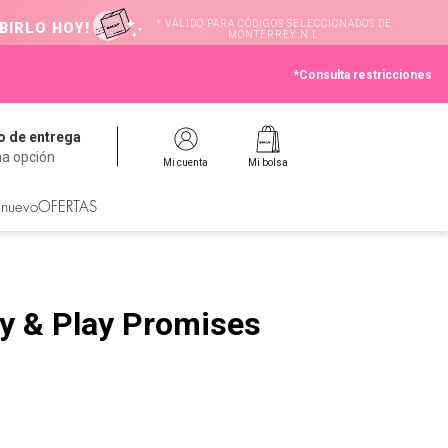
* VÁLIDO PARA CÓDIGOS SELECCIONADOS DE
BIRLO HOY!
MONTERREY N.L
*Consulta restricciones
 de entrega
na opción
Mi cuenta
Mi bolsa
 nuevo
OFERTAS
ay & Play Promises