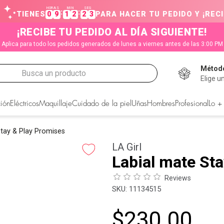
HORAS
MIN
SEG
:
:
TIENES
0
9
1
2
2
2
PARA HACER TU PEDIDO Y ¡RECI
¡RECIBE TU PEDIDO AL DÍA SIGUIENTE!
Aplica para todo los pedidos generados de lunes a viernes antes de las 3:00 PM
Método
Busca un producto
Elige u
CADOS
ión
Eléctricos
Maquillaje
Cuidado de la piel
Uñas
Hombres
Profesional
Lo +
Stay & Play Promises
LA Girl
Labial mate St
Reviews
:
11134515
$
230
.
00
s