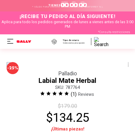
HORAS
MIN
SEG
:
:
1
0
0
3
3
2
TIENES
* VÁLIDO PARA CÓDIGOS SELECCIONADOS DE MONTERREY N.L
¡RECIBE TU PEDIDO AL DÍA SIGUIENTE!
Aplica para todo los pedidos generados de lunes a vienes antes de las 3:00
PM
*Consulta restricciones
Tipo de envío
Selecciona una opción
-
25%
Palladio
Labial Mate Herbal
:
787764
(
1
)
Reviews
$
179
.
00
$
134
.
25
¡Últimas piezas!