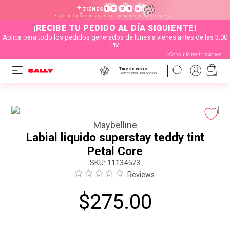
HORAS
MIN
SEG
:
:
1
2
2
9
5
9
TIENES
* VÁLIDO PARA CÓDIGOS SELECCIONADOS DE MONTERREY N.L
¡RECIBE TU PEDIDO AL DÍA SIGUIENTE!
Aplica para todo los pedidos generados de lunes a vienes antes de las 3:00
PM
*Consulta restricciones
Tipo de envío
Selecciona una opción
Maybelline
Labial liquido superstay teddy tint
Petal Core
:
11134573
Reviews
$
275
.
00