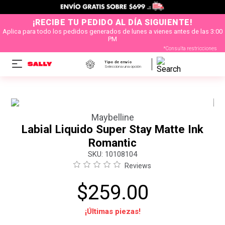
¡RECIBE TU PEDIDO AL DÍA SIGUIENTE!
Aplica para todo los pedidos generados de lunes a vienes antes de las 3:00
PM
*Consulta restricciones
Tipo de envío
Selecciona una opción
Maybelline
Labial Liquido Super Stay Matte Ink
Romantic
:
10108104
Reviews
$
259
.
00
¡Últimas piezas!